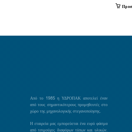
Προσ
Από το 1985 η ΥΔΡΟΠΑΚ αποτελεί έναν
από τους σημαντικότερους προμηθευτές στο
χώρο της μηχανολογικής στεγανοποίησης.
Η εταιρεία μας εμπορεύεται ένα ευρύ φάσμα
από τσιμούχες διαφόρων τύπων και υλικών.