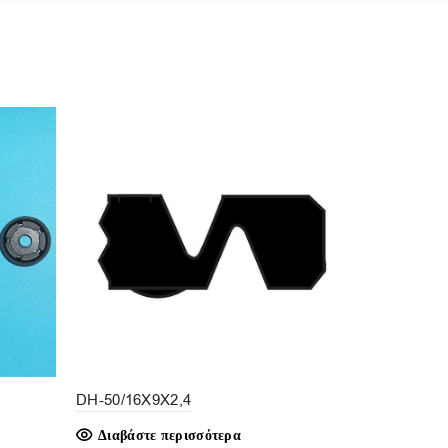
SOL
D OU
T
G-14GU/25X
Διαβάστε
DH-50/16X9X2,4
Διαβάστε περισσότερα