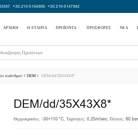
43367
,
+30.210-5154659
,
+30.210-5147842
ΑΡΧΙΚΗ
Η ΕΤΑΙΡΙΑ
ΠΡΟΪΟΝΤΑ
ΠΡΟΣΦΟΡΕΣ
ΝΕΑ
earch
r:
ών κυλίνδρων
DEM
DEM/dd/35X43X8*
DEM/dd/35X43X8*
Θερμοκρασίες: -30+110 °C, Ταχύτητες: 0,25m/sec, Πιέσεις: 80 ba