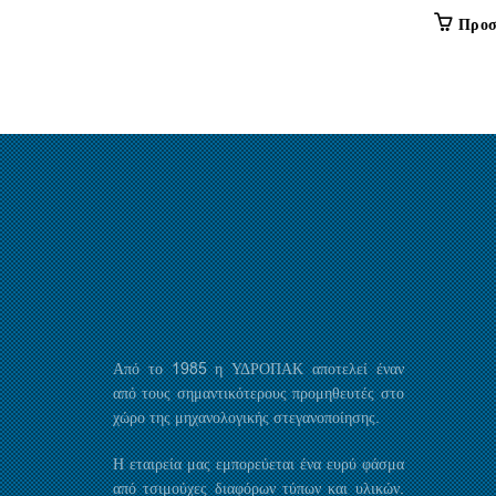
Προσ
Από το 1985 η ΥΔΡΟΠΑΚ αποτελεί έναν
από τους σημαντικότερους προμηθευτές στο
χώρο της μηχανολογικής στεγανοποίησης.
Η εταιρεία μας εμπορεύεται ένα ευρύ φάσμα
από τσιμούχες διαφόρων τύπων και υλικών.