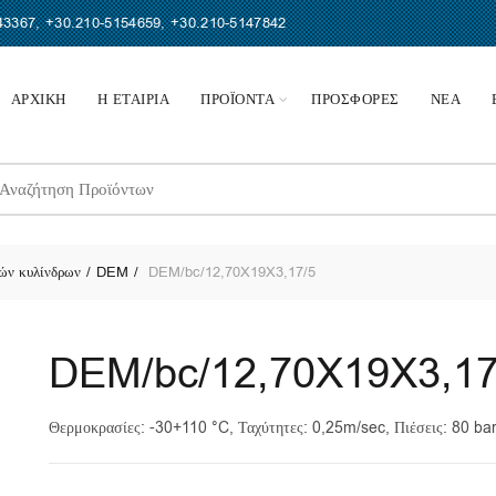
43367
,
+30.210-5154659
,
+30.210-5147842
ΑΡΧΙΚΗ
Η ΕΤΑΙΡΙΑ
ΠΡΟΪΟΝΤΑ
ΠΡΟΣΦΟΡΕΣ
ΝΕΑ
earch
r:
ών κυλίνδρων
DEM
DEM/bc/12,70X19X3,17/5
DEM/bc/12,70X19X3,17
Θερμοκρασίες: -30+110 °C, Ταχύτητες: 0,25m/sec, Πιέσεις: 80 ba