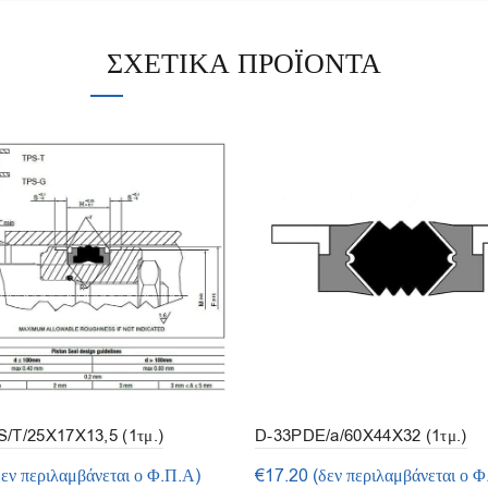
ΣΧΕΤΙΚΆ ΠΡΟΪΌΝΤΑ
D-33PDE/a/60X44X32 (1τμ.)
/T/25X17X13,5 (1τμ.)
€
17.20
(δεν περιλαμβάνεται ο Φ
δεν περιλαμβάνεται ο Φ.Π.Α)