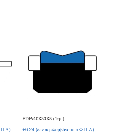
PDP/40X30X8 (1τμ.)
DKN/10X3X
.Π.Α)
€
6.24
(δεν περιλαμβάνεται ο Φ.Π.Α)
Διαβάστε