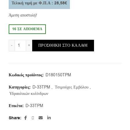
Τελική τιμή με Φ.Π.Α : 28,58€
Άμεση αποστολή!
16 ΣΕ ΑΠΌΘΕΜΑ
D-33TPM/g/180X150X35,4 (1τμ.) ποσότητα
ΠΡΟΣΘΉΚΗ ΣΤΟ ΚΑΛΆΘΙ
Κωδικός προϊόντος:
D180150TPM
Κατηγορίες:
D-33TPM
,
Τσιμούχες Εμβόλου
,
Υδραυλικών κυλίνδρων
Ετικέτα:
D-33TPM
Share