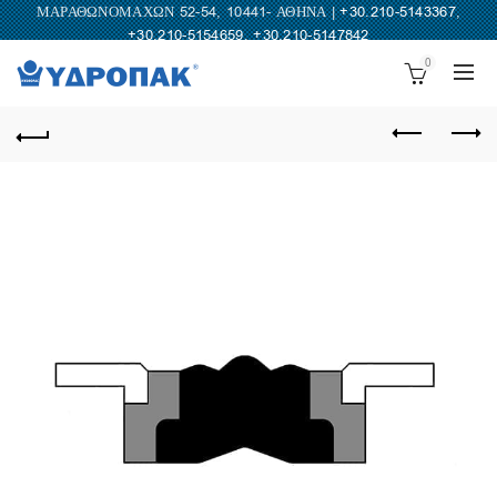
ΜΑΡΑΘΩΝΟΜΑΧΩΝ 52-54, 10441- ΑΘΗΝΑ |
+30.210-5143367
,
+30.210-5154659
,
+30.210-5147842
0