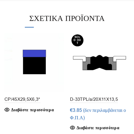
ΣΧΕΤΙΚΆ ΠΡΟΪΌΝΤΑ
SOL
D OU
T
CP/45X29,5X6,3*
D-33TPL/a/20X11X13,5
(1τμ.)
Διαβάστε περισσότερα
€
3.85
(δεν περιλαμβάνεται ο
Φ.Π.Α)
Διαβάστε περισσότερα