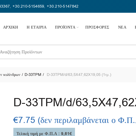
43367
,
+30.210-5154659
,
+30.210-5147842
ΑΡΧΙΚΗ
Η ΕΤΑΙΡΙΑ
ΠΡΟΪΟΝΤΑ
ΠΡΟΣΦΟΡΕΣ
ΝΕΑ
earch
r:
ν κυλίνδρων
D-33TPM
D-33TPM/d/63,5X47,62X19,05 (1τμ.)
D-33TPM/d/63,5X47,62X
€
7.75
(δεν περιλαμβάνεται ο Φ.Π
Τελική τιμή με Φ.Π.Α : 9,61€