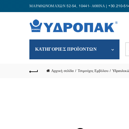
ΜΑΡΑΘΩΝΟΜΑΧΩΝ 52-54, 10441- ΑΘΗΝΑ |
+30.210-51
S
ΚΑΤΗΓΟΡΙΕΣ ΠΡΟΪΟΝΤΩΝ
fo
Αρχική σελίδα
Τσιμούχες Εμβόλου
Υδραυλικώ