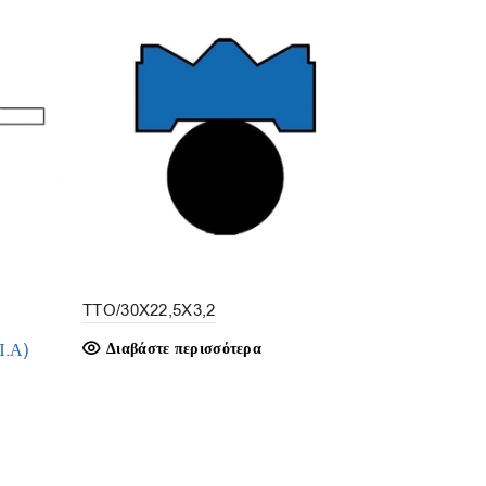
TTO/30X22,5X3,2
CP-100/31,
Π.Α)
Διαβάστε περισσότερα
Διαβάστε