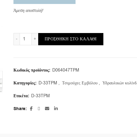
Άμεση αποστολή!
D-33TPM/d/63,5X47,62X19,05 (1τμ.) ποσότητα
ΠΡΟΣΘΉΚΗ ΣΤΟ ΚΑΛΆΘΙ
Κωδικός προϊόντος:
D064047TPM
Κατηγορίες:
D-33TPM
,
Τσιμούχες Εμβόλου
,
Υδραυλικών κυλίν
Ετικέτα:
D-33TPM
Share