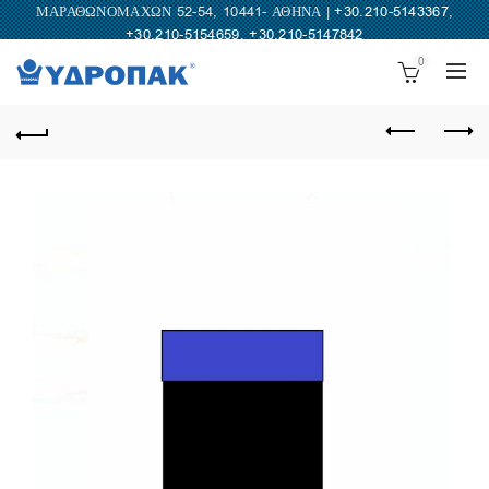
ΜΑΡΑΘΩΝΟΜΑΧΩΝ 52-54, 10441- ΑΘΗΝΑ |
+30.210-5143367
,
+30.210-5154659
,
+30.210-5147842
0