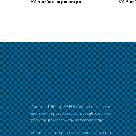
Διαβάστε περισσότερα
Διαβ
Από το 1985 η ΥΔΡΟΠΑΚ αποτελεί έναν
από τους σημαντικότερους προμηθευτές στο
χώρο της μηχανολογικής στεγανοποίησης.
Η εταιρεία μας εμπορεύεται ένα ευρύ φάσμα