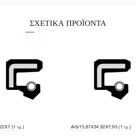
ΣΧΕΤΙΚΆ ΠΡΟΪΌΝΤΑ
22X7 (1 τμ.)
A/b/15,87X34,92X7,93 (1 τμ.)