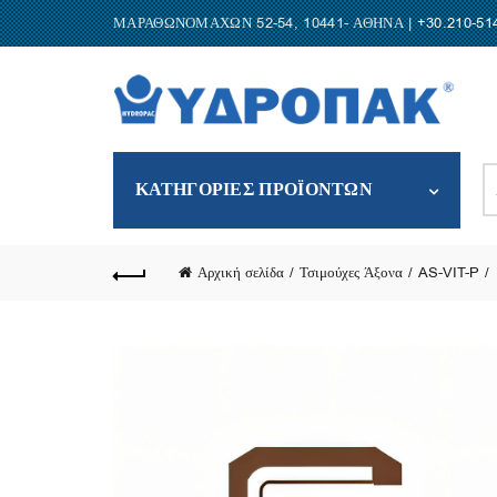
ΜΑΡΑΘΩΝΟΜΑΧΩΝ 52-54, 10441- ΑΘΗΝΑ |
+30.210-51
S
ΚΑΤΗΓΟΡΙΕΣ ΠΡΟΪΟΝΤΩΝ
fo
Αρχική σελίδα
Τσιμούχες Άξονα
AS-VIT-P