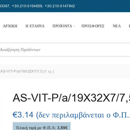
43367
,
+30.210-5154659
,
+30.210-5147842
ΑΡΧΙΚΗ
Η ΕΤΑΙΡΙΑ
ΠΡΟΪΟΝΤΑ
ΠΡΟΣΦΟΡΕΣ
ΝΕΑ
earch
r:
AS-VIT-P/a/19X32X7/7,5 (1 τμ.)
AS-VIT-P/a/19X32X7/7,5
€
3.14
(δεν περιλαμβάνεται ο Φ.Π
Τελική τιμή με Φ.Π.Α: 3,89€