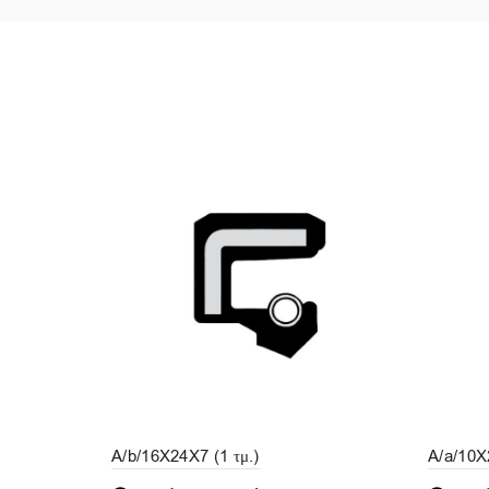
A/b/16X24X7 (1 τμ.)
A/a/10X