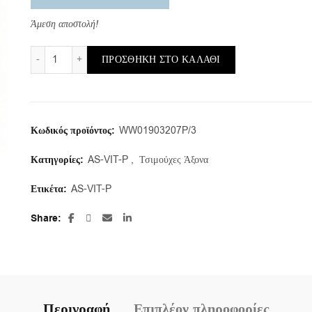
Άμεση αποστολή!
AS-VIT-P/a/19X32X7/7,5 (1 τμ.) ποσότητα
ΠΡΟΣΘΉΚΗ ΣΤΟ ΚΑΛΆΘΙ
Κωδικός προϊόντος:
WW01903207P/3
Κατηγορίες:
AS-VIT-P
,
Τσιμούχες Άξονα
Ετικέτα:
AS-VIT-P
Share
Περιγραφή
Επιπλέον πληροφορίες