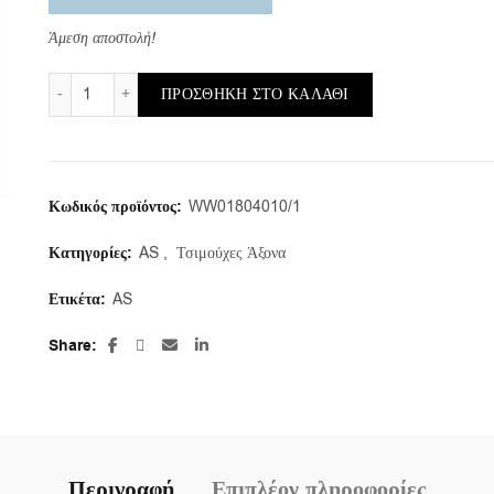
Άμεση αποστολή!
AS/g1/18X40X10 (1 τμ.) ποσότητα
ΠΡΟΣΘΉΚΗ ΣΤΟ ΚΑΛΆΘΙ
Κωδικός προϊόντος:
WW01804010/1
Κατηγορίες:
AS
,
Τσιμούχες Άξονα
Ετικέτα:
AS
Share
Περιγραφή
Επιπλέον πληροφορίες