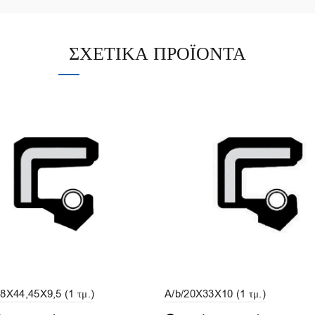
ΣΧΕΤΙΚΆ ΠΡΟΪΌΝΤΑ
58X44,45X9,5 (1 τμ.)
A/b/20X33X10 (1 τμ.)