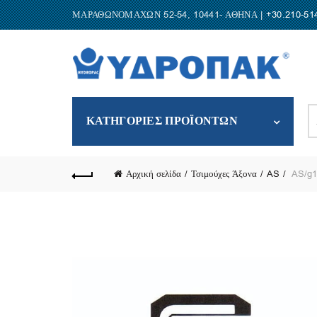
ΜΑΡΑΘΩΝΟΜΑΧΩΝ 52-54, 10441- ΑΘΗΝΑ |
+30.210-51
S
ΚΑΤΗΓΟΡΙΕΣ ΠΡΟΪΟΝΤΩΝ
fo
Αρχική σελίδα
Τσιμούχες Άξονα
AS
AS/g1/