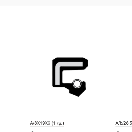
A/8X19X6 (1 τμ.)
A/b/28,