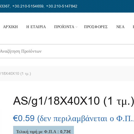
43367
,
+30.210-5154659
,
+30.210-5147842
ΑΡΧΙΚΗ
Η ΕΤΑΙΡΙΑ
ΠΡΟΪΟΝΤΑ
ΠΡΟΣΦΟΡΕΣ
ΝΕΑ
earch
r:
18X40X10 (1 τμ.)
AS/g1/18X40X10 (1 τμ.
€
0.59
(δεν περιλαμβάνεται ο Φ.Π
Τελική τιμή με Φ.Π.Α : 0,73€