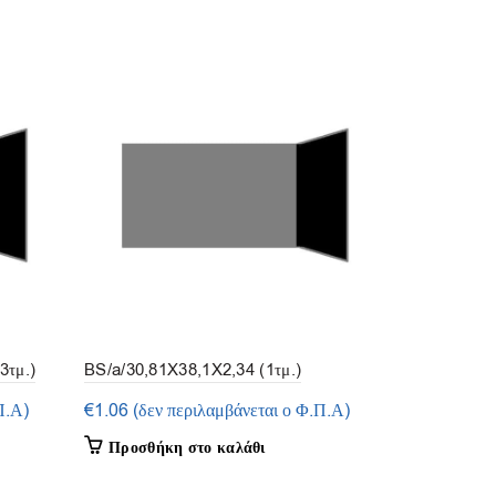
3τμ.)
BS/a/30,81X38,1X2,34 (1τμ.)
BS/a/10,37
5τμ.)
Π.Α)
€
1.06
(δεν περιλαμβάνεται ο Φ.Π.Α)
€
2.70
(δεν 
Προσθήκη στο καλάθι
Προσθήκη