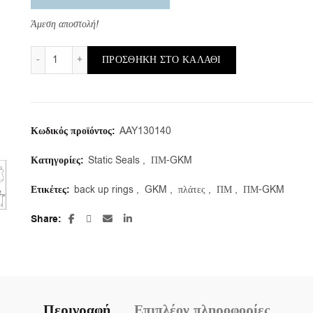
Άμεση αποστολή!
ΠΜ-GKM/b/130X140X1,7 (1τμ.) ποσότητα
ΠΡΟΣΘΉΚΗ ΣΤΟ ΚΑΛΆΘΙ
Κωδικός προϊόντος:
AAY130140
Κατηγορίες:
Static Seals
,
ΠΜ-GKM
Ετικέτες:
back up rings
,
GKM
,
πλάτες
,
ΠΜ
,
ΠΜ-GKM
Share
Περιγραφή
Επιπλέον πληροφορίες