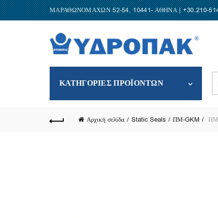
ΜΑΡΑΘΩΝΟΜΑΧΩΝ 52-54, 10441- ΑΘΗΝΑ |
+30.210-51
S
ΚΑΤΗΓΟΡΙΕΣ ΠΡΟΪΟΝΤΩΝ
fo
Αρχική σελίδα
Static Seals
ΠΜ-GKM
ΠΜ-