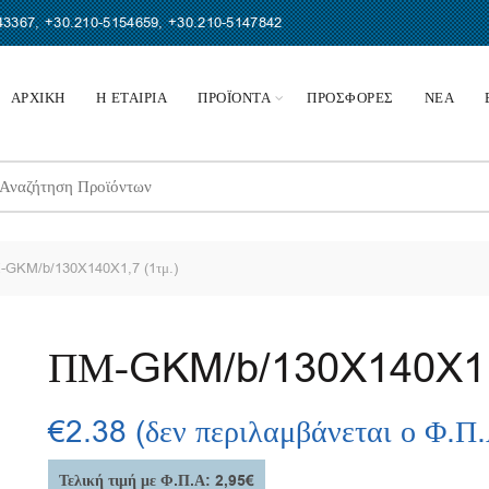
43367
,
+30.210-5154659
,
+30.210-5147842
ΑΡΧΙΚΗ
Η ΕΤΑΙΡΙΑ
ΠΡΟΪΟΝΤΑ
ΠΡΟΣΦΟΡΕΣ
ΝΕΑ
earch
r:
GKM/b/130X140X1,7 (1τμ.)
ΠΜ-GKM/b/130X140X1,7
€
2.38
(δεν περιλαμβάνεται ο Φ.Π
Τελική τιμή με Φ.Π.Α: 2,95€