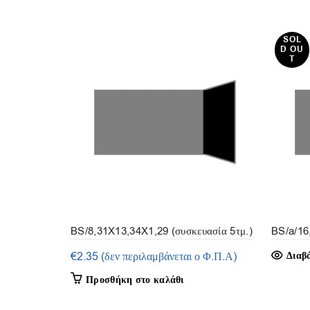
SOL
D OU
T
BS/8,31X13,34X1,29 (συσκευασία 5τμ.)
BS/a/16
3τμ.)
€
2.35
(δεν περιλαμβάνεται ο Φ.Π.Α)
Διαβ
Προσθήκη στο καλάθι