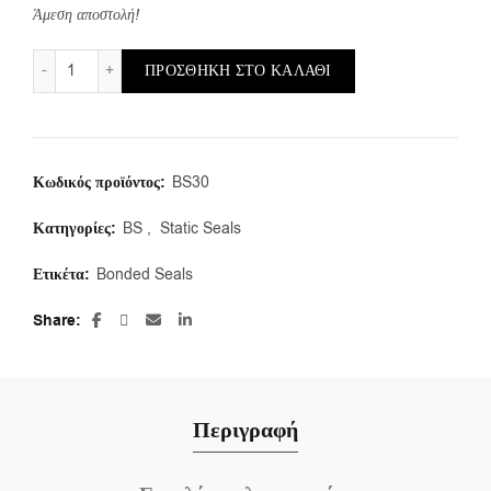
Άμεση αποστολή!
BS/a/30,81X38,1X2,34 (1τμ.) ποσότητα
ΠΡΟΣΘΉΚΗ ΣΤΟ ΚΑΛΆΘΙ
Κωδικός προϊόντος:
BS30
Κατηγορίες:
BS
,
Static Seals
Ετικέτα:
Bonded Seals
Share
Περιγραφή