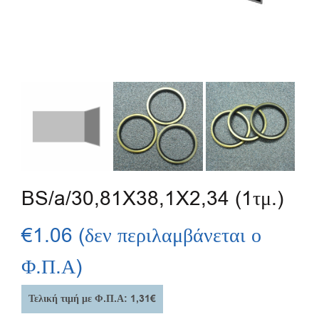
BS/a/30,81X38,1X2,34 (1τμ.)
€
1.06
(δεν περιλαμβάνεται ο
Φ.Π.Α)
Τελική τιμή με Φ.Π.Α: 1,31€