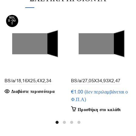
SOL
D OU
T
BS/a/18,16X25,4X2,34
BS/a/27,05X34,93X2,47
(συσκευασία 3τμ.)
(1τμ.)
Διαβάστε περισσότερα
€
1.00
(δεν περιλαμβάνεται ο
Φ.Π.Α)
Προσθήκη στο καλάθι