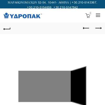
ΜΑΡΑΘΩΝΟΜΑΧΩΝ 52-54, 10441- ΑΘΗΝΑ |
+30.210-5143367
,
+30.210-5154659
,
+30.210-5147842
0