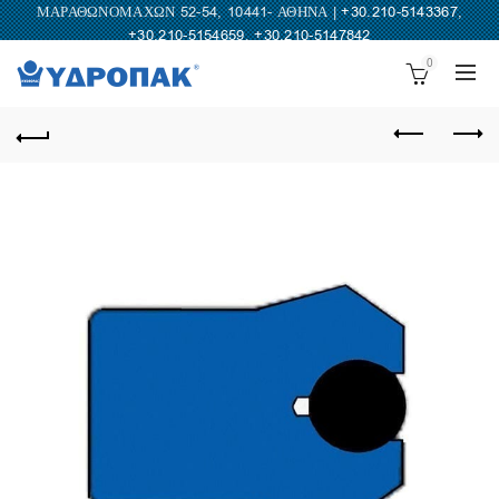
ΜΑΡΑΘΩΝΟΜΑΧΩΝ 52-54, 10441- ΑΘΗΝΑ |
+30.210-5143367
,
+30.210-5154659
,
+30.210-5147842
0