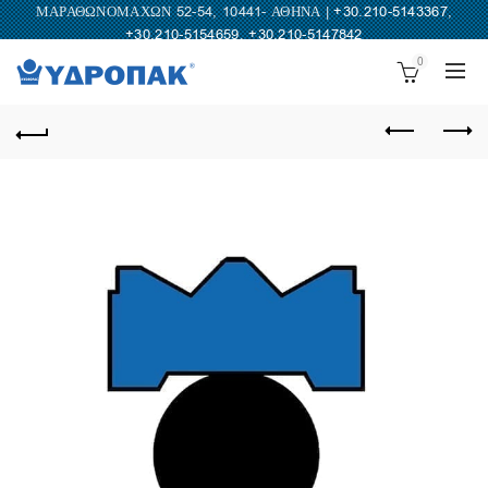
ΜΑΡΑΘΩΝΟΜΑΧΩΝ 52-54, 10441- ΑΘΗΝΑ |
+30.210-5143367
,
+30.210-5154659
,
+30.210-5147842
0