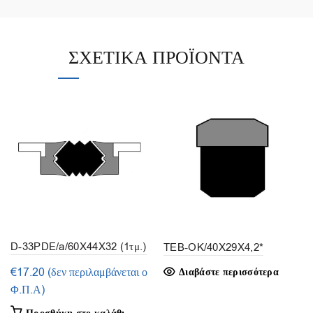
ΣΧΕΤΙΚΆ ΠΡΟΪΌΝΤΑ
D-33PDE/a/60X44X32 (1τμ.)
TEB-OK/40X29X4,2*
€
17.20
(δεν περιλαμβάνεται ο
Διαβάστε περισσότερα
Φ.Π.Α)