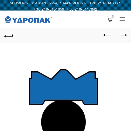
ΜΑΡΑΘΩΝΟΜΑΧΩΝ 52-54, 10441- ΑΘΗΝΑ |
+30.210-5143367
,
+30.210-5154659
,
+30.210-5147842
0