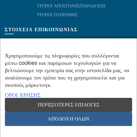
ΤΡΟΠΟΙ ΑΠΟΣΤΟΛΗΣ/ΠΑΡΑΔΟΣΗΣ
ΤΡΟΠΟΙ ΠΛΗΡΩΜΗΣ
ΣΤΟΙΧΕΙΑ ΕΠΙΚΟΙΝΩΝΙΑΣ
ΜΑΡΑΘΩΝΟΜΑΧΩΝ 52-54, ΤΚ 10441-ΑΘΗΝΑ, ΕΛΛΑΔΑ
+30.210-5143367
,
+30.210-5154659
,
+30.210-5147842
Χρησιμοποιούμε τις πληροφορίες που συλλέγονται
μέσω cookies και παρόμοιων τεχνολογιών για να
+30.210-5133976
βελτιώσουμε την εμπειρία σας στην ιστοσελίδα μας, να
info@hydropac.gr
αναλύσουμε τον τρόπο που τη χρησιμοποιείτε και για
Δευτ. εως Παρ.: 08:00 - 16:00
σκοπούς μάρκετινγκ.
ΟΡΟΙ ΧΡΗΣΗΣ
ΠΕΡΙΣΣΌΤΕΡΕΣ ΕΠΙΛΟΓΈΣ
Copyright © 2021 hydropac.gr - All rights reserved. Powered by
Vrisko.gr
ΑΠΟΔΟΧΉ ΌΛΩΝ