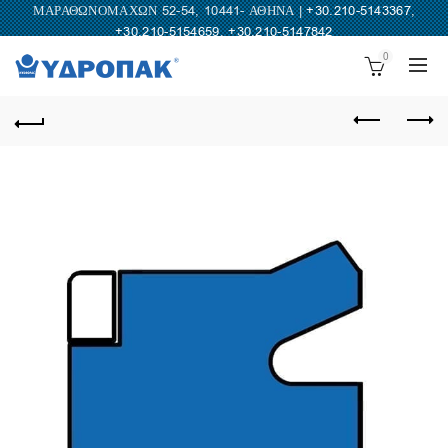
ΜΑΡΑΘΩΝΟΜΑΧΩΝ 52-54, 10441- ΑΘΗΝΑ |
+30.210-5143367
,
+30.210-5154659
,
+30.210-5147842
0