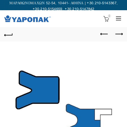
ΜΑΡΑΘΩΝΟΜΑΧΩΝ 52-54, 10441- ΑΘΗΝΑ |
+30.210-5143367
,
+30.210-5154659
,
+30.210-5147842
0