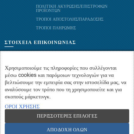
ΠΟΛΙΤΙΚΗ ΑΚΥΡΩΣΗΣ/ΕΠΙΣΤΡΟΦΩΝ
ΠΡΟΪΟΝΤΩΝ
ΤΡΟΠΟΙ ΑΠΟΣΤΟΛΗΣ/ΠΑΡΑΔΟΣΗΣ
ΤΡΟΠΟΙ ΠΛΗΡΩΜΗΣ
ΣΤΟΙΧΕΙΑ ΕΠΙΚΟΙΝΩΝΙΑΣ
ΜΑΡΑΘΩΝΟΜΑΧΩΝ 52-54, ΤΚ 10441-ΑΘΗΝΑ, ΕΛΛΑΔΑ
+30.210-5143367
,
+30.210-5154659
,
+30.210-5147842
Χρησιμοποιούμε τις πληροφορίες που συλλέγονται
μέσω cookies και παρόμοιων τεχνολογιών για να
+30.210-5133976
βελτιώσουμε την εμπειρία σας στην ιστοσελίδα μας, να
info@hydropac.gr
αναλύσουμε τον τρόπο που τη χρησιμοποιείτε και για
Δευτ. εως Παρ.: 08:00 - 16:00
σκοπούς μάρκετινγκ.
ΟΡΟΙ ΧΡΗΣΗΣ
ΠΕΡΙΣΣΌΤΕΡΕΣ ΕΠΙΛΟΓΈΣ
Copyright © 2021 hydropac.gr - All rights reserved. Powered by
Vrisko.gr
ΑΠΟΔΟΧΉ ΌΛΩΝ