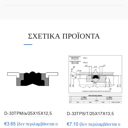
ΣΧΕΤΙΚΆ ΠΡΟΪΌΝΤΑ
D-33TPM/a/25X15X12,5
D-33TPS/T/25X17X13,5
(1τμ.)
(1τμ.)
€
3.65
(δεν περιλαμβάνεται ο
€
7.10
(δεν περιλαμβάνεται ο