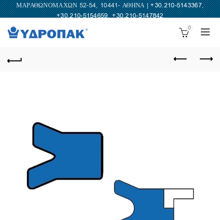
ΜΑΡΑΘΩΝΟΜΑΧΩΝ 52-54, 10441- ΑΘΗΝΑ |
+30.210-5143367
,
+30.210-5154659
,
+30.210-5147842
0