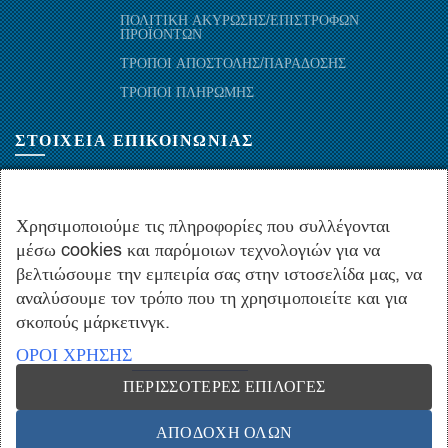
ΠΟΛΙΤΙΚΗ ΑΚΥΡΩΣΗΣ/ΕΠΙΣΤΡΟΦΩΝ
ΠΡΟΪΟΝΤΩΝ
ΤΡΟΠΟΙ ΑΠΟΣΤΟΛΗΣ/ΠΑΡΑΔΟΣΗΣ
ΤΡΟΠΟΙ ΠΛΗΡΩΜΗΣ
ΣΤΟΙΧΕΙΑ ΕΠΙΚΟΙΝΩΝΙΑΣ
ΜΑΡΑΘΩΝΟΜΑΧΩΝ 52-54, ΤΚ 10441-ΑΘΗΝΑ, ΕΛΛΑΔΑ
+30.210-5143367
,
+30.210-5154659
,
+30.210-5147842
Χρησιμοποιούμε τις πληροφορίες που συλλέγονται
μέσω cookies και παρόμοιων τεχνολογιών για να
+30.210-5133976
βελτιώσουμε την εμπειρία σας στην ιστοσελίδα μας, να
info@hydropac.gr
αναλύσουμε τον τρόπο που τη χρησιμοποιείτε και για
Δευτ. εως Παρ.: 08:00 - 16:00
σκοπούς μάρκετινγκ.
ΟΡΟΙ ΧΡΗΣΗΣ
ΠΕΡΙΣΣΌΤΕΡΕΣ ΕΠΙΛΟΓΈΣ
Copyright © 2021 hydropac.gr - All rights reserved. Powered by
Vrisko.gr
ΑΠΟΔΟΧΉ ΌΛΩΝ