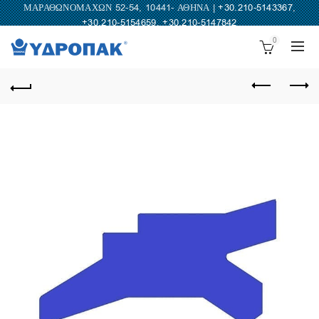
ΜΑΡΑΘΩΝΟΜΑΧΩΝ 52-54, 10441- ΑΘΗΝΑ |
+30.210-5143367
,
+30.210-5154659
,
+30.210-5147842
0