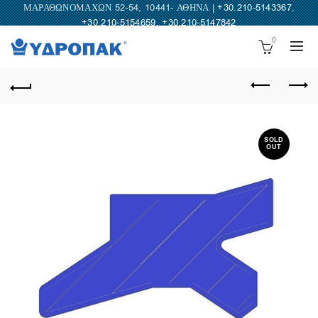
ΜΑΡΑΘΩΝΟΜΑΧΩΝ 52-54, 10441- ΑΘΗΝΑ |
+30.210-5143367
,
+30.210-5154659
,
+30.210-5147842
0
SOLD
OUT