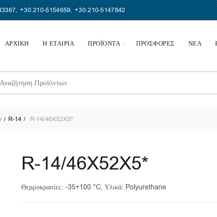
43367
,
+30.210-5154659
,
+30.210-5147842
ΑΡΧΙΚΗ
Η ΕΤΑΙΡΙΑ
ΠΡΟΪΟΝΤΑ
ΠΡΟΣΦΟΡΕΣ
ΝΕΑ
earch
r:
ν
R-14
R-14/46X52X5*
R-14/46X52X5*
Θερμοκρασίες: -35+100 °C, Υλικά: Polyurethane