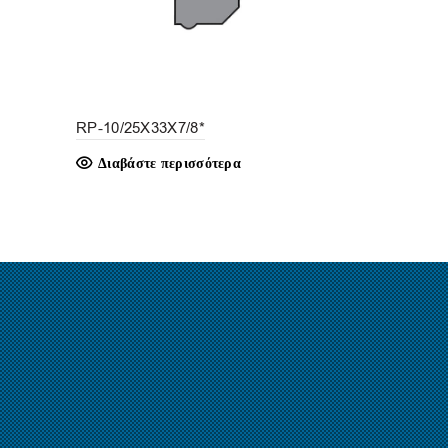
RP-10/25X33X7/8*
R-4ASR-GH
Διαβάστε περισσότερα
Διαβάστε