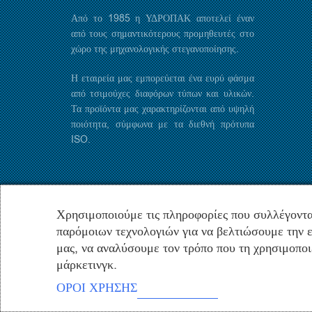
Από το 1985 η ΥΔΡΟΠΑΚ αποτελεί έναν
από τους σημαντικότερους προμηθευτές στο
χώρο της μηχανολογικής στεγανοποίησης.
Η εταιρεία μας εμπορεύεται ένα ευρύ φάσμα
από τσιμούχες διαφόρων τύπων και υλικών.
Τα προϊόντα μας χαρακτηρίζονται από υψηλή
ποιότητα, σύμφωνα με τα διεθνή πρότυπα
ISO.
Χρησιμοποιούμε τις πληροφορίες που συλλέγοντα
παρόμοιων τεχνολογιών για να βελτιώσουμε την ε
μας, να αναλύσουμε τον τρόπο που τη χρησιμοποι
μάρκετινγκ.
ΟΡΟΙ ΧΡΗΣΗΣ