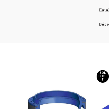
Επιπ
Βάρο
SOL
D OU
T