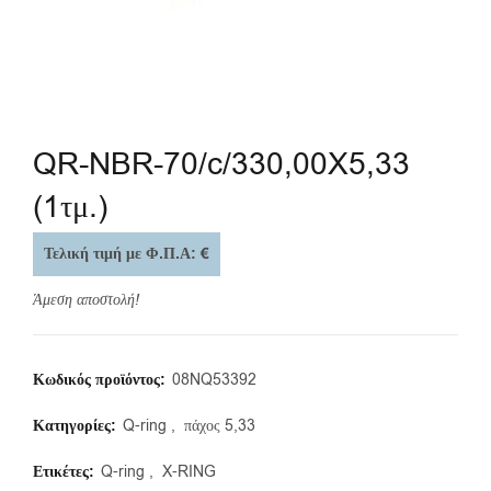
QR-NBR-70/c/330,00X5,33
(1τμ.)
Τελική τιμή με Φ.Π.Α: €
Άμεση αποστολή!
Κωδικός προϊόντος:
08NQ53392
Κατηγορίες:
Q-ring
,
πάχος 5,33
Ετικέτες:
Q-ring
,
X-RING