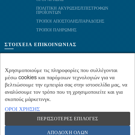
ΠΟΛΙΤΙΚΗ ΑΚΥΡΩΣΗΣ/ΕΠΙΣΤΡΟΦΩΝ
ΠΡΟΪΟΝΤΩΝ
ΤΡΟΠΟΙ ΑΠΟΣΤΟΛΗΣ/ΠΑΡΑΔΟΣΗΣ
ΤΡΟΠΟΙ ΠΛΗΡΩΜΗΣ
ΣΤΟΙΧΕΙΑ ΕΠΙΚΟΙΝΩΝΙΑΣ
ΜΑΡΑΘΩΝΟΜΑΧΩΝ 52-54, ΤΚ 10441-ΑΘΗΝΑ, ΕΛΛΑΔΑ
+30.210-5143367
,
+30.210-5154659
,
+30.210-5147842
Χρησιμοποιούμε τις πληροφορίες που συλλέγονται
μέσω cookies και παρόμοιων τεχνολογιών για να
+30.210-5133976
βελτιώσουμε την εμπειρία σας στην ιστοσελίδα μας, να
info@hydropac.gr
αναλύσουμε τον τρόπο που τη χρησιμοποιείτε και για
Δευτ. εως Παρ.: 08:00 - 16:00
σκοπούς μάρκετινγκ.
ΟΡΟΙ ΧΡΗΣΗΣ
ΠΕΡΙΣΣΌΤΕΡΕΣ ΕΠΙΛΟΓΈΣ
Copyright © 2021 hydropac.gr - All rights reserved. Powered by
Vrisko.gr
ΑΠΟΔΟΧΉ ΌΛΩΝ