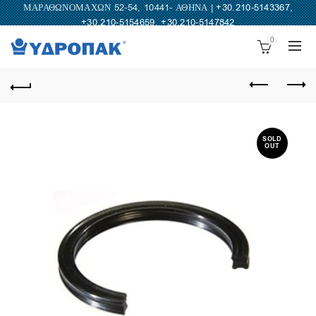
ΜΑΡΑΘΩΝΟΜΑΧΩΝ 52-54, 10441- ΑΘΗΝΑ |
+30.210-5143367
,
+30.210-5154659
,
+30.210-5147842
0
SOLD
OUT