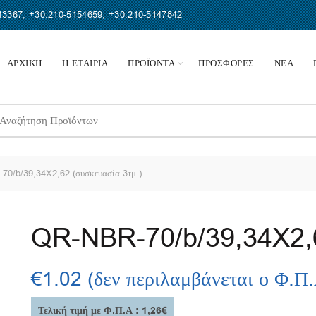
43367
,
+30.210-5154659
,
+30.210-5147842
ΑΡΧΙΚΗ
Η ΕΤΑΙΡΙΑ
ΠΡΟΪΟΝΤΑ
ΠΡΟΣΦΟΡΕΣ
ΝΕΑ
earch
r:
0/b/39,34X2,62 (συσκευασία 3τμ.)
QR-NBR-70/b/39,34X2,6
€
1.02
(δεν περιλαμβάνεται ο Φ.Π
Τελική τιμή με Φ.Π.Α : 1,26€