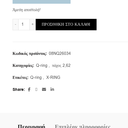
Άμεση αποστολή!
QR-NBR-70/b/39,34X2,62 (συσκευασία 3τμ.) ποσότητα
ΠΡΟΣΘΉΚΗ ΣΤΟ ΚΑΛΆΘΙ
Κωδικός προϊόντος:
08NQ26034
Κατηγορίες:
Q-ring
,
πάχος 2,62
Ετικέτες:
Q-ring
,
X-RING
Share
Περιγραφή
Επιπλέον πληροφορίες