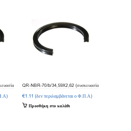
κευασία
QR-NBR-70/b/34,59X2,62 (συσκευασία
QR-NBR-70/
3τμ.)
5τμ.)
Π.Α)
€
1.11
(δεν περιλαμβάνεται ο Φ.Π.Α)
€
1.44
(δεν 
Προσθήκη στο καλάθι
Προσθήκη