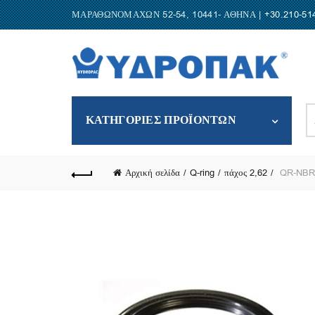
ΜΑΡΑΘΩΝΟΜΑΧΩΝ 52-54, 10441- ΑΘΗΝΑ |
+30.210-51
S
ΚΑΤΗΓΟΡΙΕΣ ΠΡΟΪΟΝΤΩΝ
fo
Αρχική σελίδα
Q-ring
πάχος 2,62
QR-NBR-7