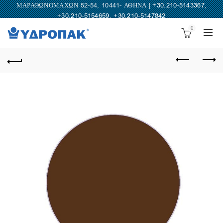
ΜΑΡΑΘΩΝΟΜΑΧΩΝ 52-54, 10441- ΑΘΗΝΑ |
+30.210-5143367
,
+30.210-5154659
,
+30.210-5147842
0