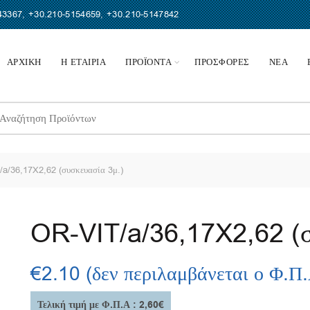
43367
,
+30.210-5154659
,
+30.210-5147842
ΑΡΧΙΚΗ
Η ΕΤΑΙΡΙΑ
ΠΡΟΪΟΝΤΑ
ΠΡΟΣΦΟΡΕΣ
ΝΕΑ
earch
r:
a/36,17X2,62 (συσκευασία 3μ.)
OR-VIT/a/36,17X2,62 (σ
€
2.10
(δεν περιλαμβάνεται ο Φ.Π
Τελική τιμή με Φ.Π.Α : 2,60€