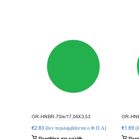
OR-HNBR-70/e/17,04X3,53
OR-HNB
(συσκευασία 5τμ.)
(συσκευα
€
2.83
(δεν περιλαμβάνεται ο Φ.Π.Α)
€
1.69
(
Προσθήκη στο καλάθι
Προσ