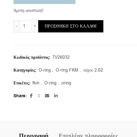
Άμεση αποστολή!
OR-VIT/a/36,17X2,62 (συσκευασία 3μ.) ποσότητα
ΠΡΟΣΘΉΚΗ ΣΤΟ ΚΑΛΆΘΙ
Κωδικός προϊόντος:
7V26032
Κατηγορίες:
O-ring
,
O-ring FKM
,
πάχος 2,62
Ετικέτες:
fkm
,
O-ring
,
oring
Share
Περιγραφή
Επιπλέον πληροφορίες