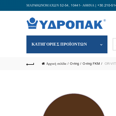
ΜΑΡΑΘΩΝΟΜΑΧΩΝ 52-54, 10441- ΑΘΗΝΑ |
+30.210-51
S
ΚΑΤΗΓΟΡΙΕΣ ΠΡΟΪΟΝΤΩΝ
fo
Αρχική σελίδα
O-ring
O-ring FKM
OR-VIT/