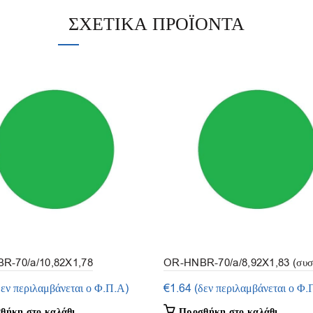
ΣΧΕΤΙΚΆ ΠΡΟΪΌΝΤΑ
R-70/a/10,82X1,78
OR-HNBR-70/a/8,92X1,83 (συσ
σία 15τεμ.)
15τμ.)
δεν περιλαμβάνεται ο Φ.Π.Α)
€
1.64
(δεν περιλαμβάνεται ο Φ.
θήκη στο καλάθι
Προσθήκη στο καλάθι