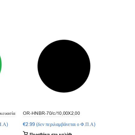
SOL
D OU
T
κευασία
OR-HNBR-70/c/10,00X2,00
OR-VIT/4,00
(συσκευασία 15τμ.)
Π.Α)
€
2.99
(δεν περιλαμβάνεται ο Φ.Π.Α)
Διαβάστε
Προσθήκη στο καλάθι