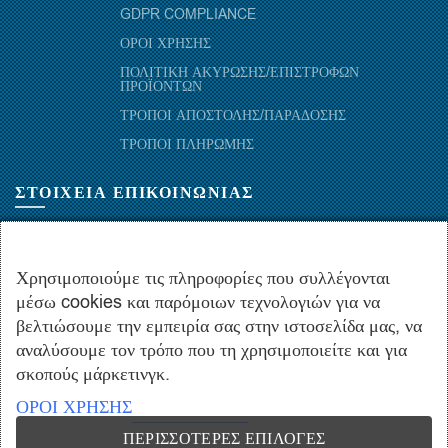
GDPR COMPLIANCE
ΟΡΟΙ ΧΡΗΣΗΣ
ΠΟΛΙΤΙΚΗ ΑΚΥΡΩΣΗΣ/ΕΠΙΣΤΡΟΦΩΝ
ΠΡΟΪΟΝΤΩΝ
ΤΡΟΠΟΙ ΑΠΟΣΤΟΛΗΣ/ΠΑΡΑΔΟΣΗΣ
ΤΡΟΠΟΙ ΠΛΗΡΩΜΗΣ
ΣΤΟΙΧΕΙΑ ΕΠΙΚΟΙΝΩΝΙΑΣ
ΜΑΡΑΘΩΝΟΜΑΧΩΝ 52-54, ΤΚ 10441-ΑΘΗΝΑ, ΕΛΛΑΔΑ
+30.210-5143367
,
+30.210-5154659
,
+30.210-5147842
Χρησιμοποιούμε τις πληροφορίες που συλλέγονται
μέσω cookies και παρόμοιων τεχνολογιών για να
+30.210-5133976
βελτιώσουμε την εμπειρία σας στην ιστοσελίδα μας, να
info@hydropac.gr
αναλύσουμε τον τρόπο που τη χρησιμοποιείτε και για
Δευτ. εως Παρ.: 08:00 - 16:00
σκοπούς μάρκετινγκ.
ΟΡΟΙ ΧΡΗΣΗΣ
ΠΕΡΙΣΣΌΤΕΡΕΣ ΕΠΙΛΟΓΈΣ