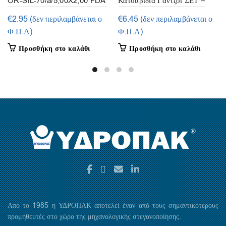
OR-SIL-70/a/5,00X2,00 FDA
Κατσαβίδια Γάντζοι ΣΕΤ –
(συσκευασία 50τεμ.)
4τμ.
€
2.95
(δεν περιλαμβάνεται ο
€
6.45
(δεν περιλαμβάνεται ο
Φ.Π.Α)
Φ.Π.Α)
Προσθήκη στο καλάθι
Προσθήκη στο καλάθι
Από το 1985 η ΥΔΡΟΠΑΚ αποτελεί έναν από τους σημαντικότερους
προμηθευτές στο χώρο της μηχανολογικής στεγανοποίησης.