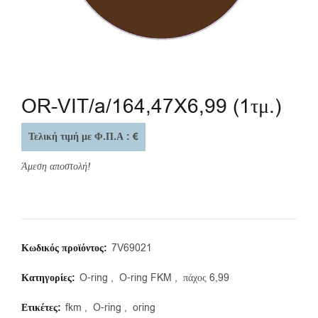
OR-VIT/a/164,47X6,99 (1τμ.)
Τελική τιμή με Φ.Π.Α : €
Άμεση αποστολή!
Κωδικός προϊόντος:
7V69021
Κατηγορίες:
O-ring
,
O-ring FKM
,
πάχος 6,99
Ετικέτες:
fkm
,
O-ring
,
oring