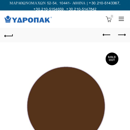
ΜΑΡΑΘΩΝΟΜΑΧΩΝ 52-54, 10441- ΑΘΗΝΑ |
+30.210-5143367
,
+30.210-5154659
,
+30.210-5147842
0
SOLD
OUT