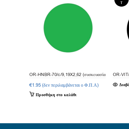
T
OR-HNBR-70/c/9,19X2,62 (συσκευασία
OR-VIT/
10τμ.)
€
1.95
(δεν περιλαμβάνεται ο Φ.Π.Α)
Διαβ
Προσθήκη στο καλάθι