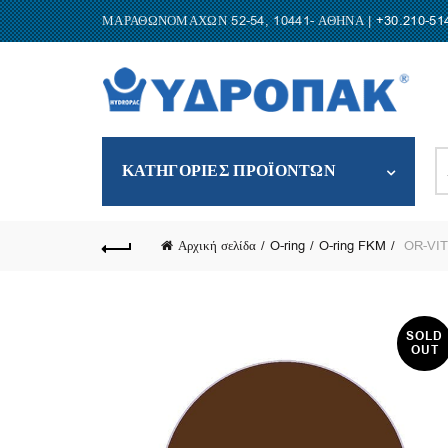
ΜΑΡΑΘΩΝΟΜΑΧΩΝ 52-54, 10441- ΑΘΗΝΑ |
+30.210-51
S
ΚΑΤΗΓΟΡΙΕΣ ΠΡΟΪΟΝΤΩΝ
fo
Αρχική σελίδα
O-ring
O-ring FKM
OR-VIT/
SOLD
OUT