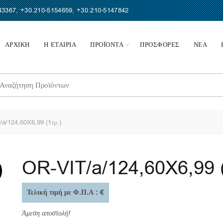
43367
,
+30.210-5154659
,
+30.210-5147842
ΑΡΧΙΚΗ
Η ΕΤΑΙΡΙΑ
ΠΡΟΪΟΝΤΑ
ΠΡΟΣΦΟΡΕΣ
ΝΕΑ
earch
r:
a/124,60X6,99 (1τμ.)
OR-VIT/a/124,60X6,99 (
Τελική τιμή με Φ.Π.Α : €
Άμεση αποστολή!