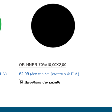
OR-HNBR-70/c/10,00X2,00
OR-SIL-70/
(συσκευασία 15τμ.)
(συσκευασία
Π.Α)
€
2.99
(δεν περιλαμβάνεται ο Φ.Π.Α)
€
2.95
(δεν 
Προσθήκη στο καλάθι
Προσθήκη