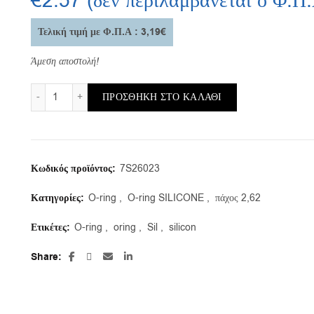
€
2.57
(δεν περιλαμβάνεται ο Φ.Π
Τελική τιμή με Φ.Π.Α : 3,19€
Άμεση αποστολή!
OR-SIL-70/d/23,47X2,62 FDA (συσκευασία 20τεμ.) ποσότη
ΠΡΟΣΘΉΚΗ ΣΤΟ ΚΑΛΆΘΙ
Κωδικός προϊόντος:
7S26023
Κατηγορίες:
O-ring
,
O-ring SILICONE
,
πάχος 2,62
Ετικέτες:
O-ring
,
oring
,
Sil
,
silicon
Share