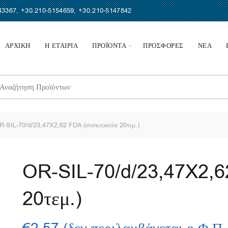
43367
,
+30.210-5154659
,
+30.210-5147842
ΑΡΧΙΚΗ
Η ΕΤΑΙΡΙΑ
ΠΡΟΪΟΝΤΑ
ΠΡΟΣΦΟΡΕΣ
ΝΕΑ
earch
r:
-SIL-70/d/23,47X2,62 FDA (συσκευασία 20τεμ.)
OR-SIL-70/d/23,47X2,6
20τεμ.)