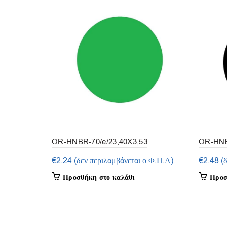
OR-HNBR-70/e/23,40X3,53
OR-HNB
(συσκευασία 3τμ.)
(συσκευα
€
2.24
(δεν περιλαμβάνεται ο Φ.Π.Α)
€
2.48
(
Προσθήκη στο καλάθι
Προσ