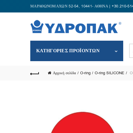
ΜΑΡΑΘΩΝΟΜΑΧΩΝ 52-54, 10441- ΑΘΗΝΑ |
+30.210-51
S
ΚΑΤΗΓΟΡΙΕΣ ΠΡΟΪΟΝΤΩΝ
fo
Αρχική σελίδα
O-ring
O-ring SILICONE
OR