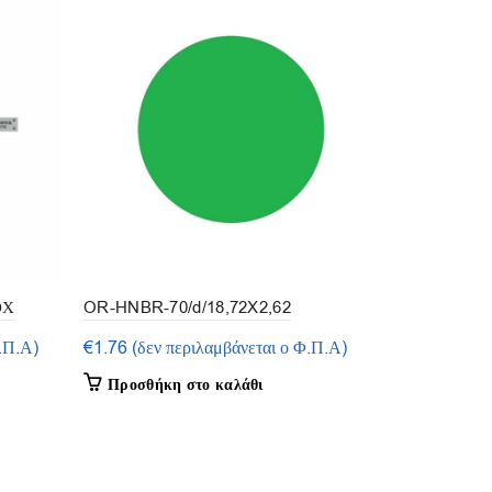
ΟΧ
OR-HNBR-70/d/18,72X2,62
OR-HNBR-7
(συσκευασία 5τεμ.)
(συσκευασία
.Π.Α)
€
1.76
(δεν περιλαμβάνεται ο Φ.Π.Α)
€
2.68
(δεν 
Προσθήκη στο καλάθι
Προσθήκη