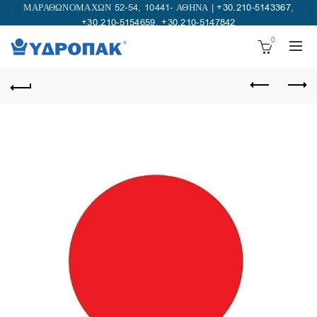
ΜΑΡΑΘΩΝΟΜΑΧΩΝ 52-54, 10441- ΑΘΗΝΑ |
+30.210-5143367
,
+30.210-5154659
,
+30.210-5147842
0