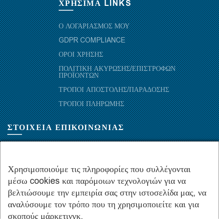
ΧΡΗΣΙΜΑ LINKS
Ο ΛΟΓΑΡΙΑΣΜΟΣ ΜΟΥ
GDPR COMPLIANCE
ΟΡΟΙ ΧΡΗΣΗΣ
ΠΟΛΙΤΙΚΗ ΑΚΥΡΩΣΗΣ/ΕΠΙΣΤΡΟΦΩΝ
ΠΡΟΪΟΝΤΩΝ
ΤΡΟΠΟΙ ΑΠΟΣΤΟΛΗΣ/ΠΑΡΑΔΟΣΗΣ
ΤΡΟΠΟΙ ΠΛΗΡΩΜΗΣ
ΣΤΟΙΧΕΙΑ ΕΠΙΚΟΙΝΩΝΙΑΣ
ΜΑΡΑΘΩΝΟΜΑΧΩΝ 52-54, ΤΚ 10441-ΑΘΗΝΑ, ΕΛΛΑΔΑ
+30.210-5143367
,
+30.210-5154659
,
+30.210-5147842
Χρησιμοποιούμε τις πληροφορίες που συλλέγονται
μέσω cookies και παρόμοιων τεχνολογιών για να
+30.210-5133976
βελτιώσουμε την εμπειρία σας στην ιστοσελίδα μας, να
info@hydropac.gr
αναλύσουμε τον τρόπο που τη χρησιμοποιείτε και για
Δευτ. εως Παρ.: 08:00 - 16:00
σκοπούς μάρκετινγκ.