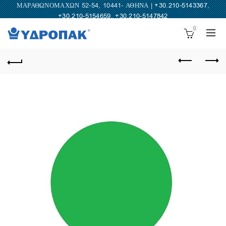
ΜΑΡΑΘΩΝΟΜΑΧΩΝ 52-54, 10441- ΑΘΗΝΑ |
+30.210-5143367
,
+30.210-5154659
,
+30.210-5147842
0