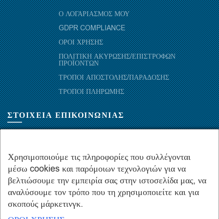
Ο ΛΟΓΑΡΙΑΣΜΟΣ ΜΟΥ
GDPR COMPLIANCE
ΟΡΟΙ ΧΡΗΣΗΣ
ΠΟΛΙΤΙΚΗ ΑΚΥΡΩΣΗΣ/ΕΠΙΣΤΡΟΦΩΝ
ΠΡΟΪΟΝΤΩΝ
ΤΡΟΠΟΙ ΑΠΟΣΤΟΛΗΣ/ΠΑΡΑΔΟΣΗΣ
ΤΡΟΠΟΙ ΠΛΗΡΩΜΗΣ
ΣΤΟΙΧΕΙΑ ΕΠΙΚΟΙΝΩΝΙΑΣ
ΜΑΡΑΘΩΝΟΜΑΧΩΝ 52-54, ΤΚ 10441-ΑΘΗΝΑ, ΕΛΛΑΔΑ
+30.210-5143367
,
+30.210-5154659
,
+30.210-5147842
Χρησιμοποιούμε τις πληροφορίες που συλλέγονται
μέσω cookies και παρόμοιων τεχνολογιών για να
+30.210-5133976
βελτιώσουμε την εμπειρία σας στην ιστοσελίδα μας, να
info@hydropac.gr
αναλύσουμε τον τρόπο που τη χρησιμοποιείτε και για
Δευτ. εως Παρ.: 08:00 - 16:00
σκοπούς μάρκετινγκ.