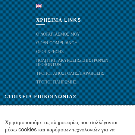
ΧΡΗΣΙΜΑ LINKS
Ο ΛΟΓΑΡΙΑΣΜΟΣ ΜΟΥ
GDPR COMPLIANCE
ΟΡΟΙ ΧΡΗΣΗΣ
ΠΟΛΙΤΙΚΗ ΑΚΥΡΩΣΗΣ/ΕΠΙΣΤΡΟΦΩΝ
ΠΡΟΪΟΝΤΩΝ
ΤΡΟΠΟΙ ΑΠΟΣΤΟΛΗΣ/ΠΑΡΑΔΟΣΗΣ
ΤΡΟΠΟΙ ΠΛΗΡΩΜΗΣ
ΣΤΟΙΧΕΙΑ ΕΠΙΚΟΙΝΩΝΙΑΣ
ΜΑΡΑΘΩΝΟΜΑΧΩΝ 52-54, ΤΚ 10441-ΑΘΗΝΑ, ΕΛΛΑΔΑ
+30.210-5143367
,
+30.210-5154659
,
+30.210-5147842
Χρησιμοποιούμε τις πληροφορίες που συλλέγονται
μέσω cookies και παρόμοιων τεχνολογιών για να
+30.210-5133976