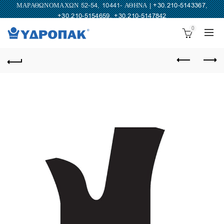
ΜΑΡΑΘΩΝΟΜΑΧΩΝ 52-54, 10441- ΑΘΗΝΑ |
+30.210-5143367
,
+30.210-5154659
,
+30.210-5147842
0