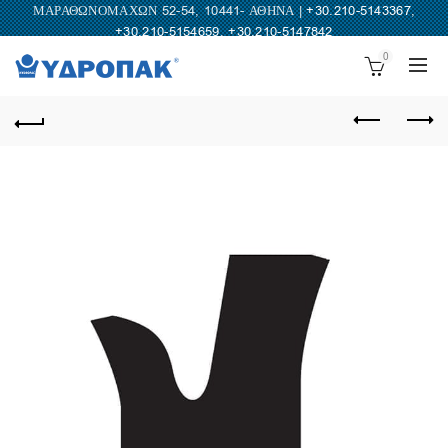
ΜΑΡΑΘΩΝΟΜΑΧΩΝ 52-54, 10441- ΑΘΗΝΑ |
+30.210-5143367
,
+30.210-5154659
,
+30.210-5147842
0