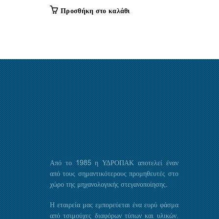
Προσθήκη στο καλάθι
Από το 1985 η ΥΔΡΟΠΑΚ αποτελεί έναν
από τους σημαντικότερους προμηθευτές στο
χώρο της μηχανολογικής στεγανοποίησης.
Η εταιρεία μας εμπορεύεται ένα ευρύ φάσμα
από τσιμούχες διαφόρων τύπων και υλικών.