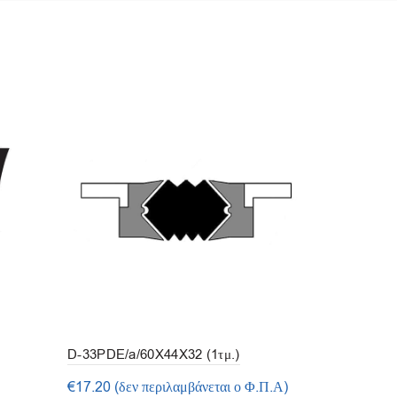
D-33PDE/a/60X44X32 (1τμ.)
D-33TDE/a/
€
17.20
(δεν περιλαμβάνεται ο Φ.Π.Α)
€
11.14
(δεν