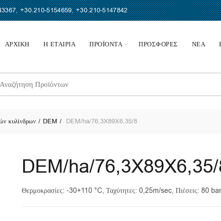
43367
,
+30.210-5154659
,
+30.210-5147842
ΑΡΧΙΚΗ
Η ΕΤΑΙΡΙΑ
ΠΡΟΪΟΝΤΑ
ΠΡΟΣΦΟΡΕΣ
ΝΕΑ
earch
r:
ών κυλίνδρων
DEM
DEM/ha/76,3X89X6,35/8
DEM/ha/76,3X89X6,35/
Θερμοκρασίες: -30+110 °C, Ταχύτητες: 0,25m/sec, Πιέσεις: 80 ba