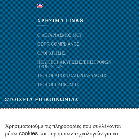
ΧΡΗΣΙΜΑ LINKS
Ο ΛΟΓΑΡΙΑΣΜΟΣ ΜΟΥ
GDPR COMPLIANCE
ΟΡΟΙ ΧΡΗΣΗΣ
ΠΟΛΙΤΙΚΗ ΑΚΥΡΩΣΗΣ/ΕΠΙΣΤΡΟΦΩΝ
ΠΡΟΪΟΝΤΩΝ
ΤΡΟΠΟΙ ΑΠΟΣΤΟΛΗΣ/ΠΑΡΑΔΟΣΗΣ
ΤΡΟΠΟΙ ΠΛΗΡΩΜΗΣ
ΣΤΟΙΧΕΙΑ ΕΠΙΚΟΙΝΩΝΙΑΣ
ΜΑΡΑΘΩΝΟΜΑΧΩΝ 52-54, ΤΚ 10441-ΑΘΗΝΑ, ΕΛΛΑΔΑ
+30.210-5143367
,
+30.210-5154659
,
+30.210-5147842
Χρησιμοποιούμε τις πληροφορίες που συλλέγονται
μέσω cookies και παρόμοιων τεχνολογιών για να
+30.210-5133976