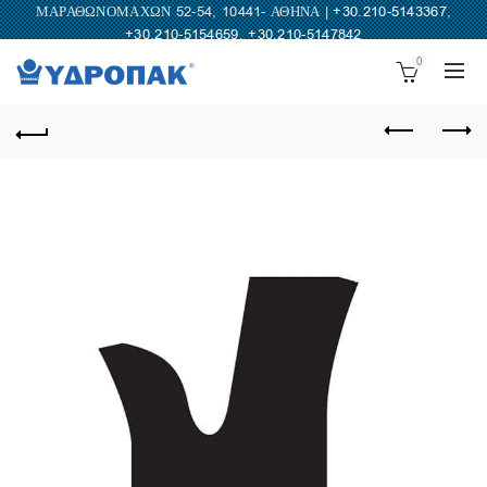
ΜΑΡΑΘΩΝΟΜΑΧΩΝ 52-54, 10441- ΑΘΗΝΑ |
+30.210-5143367
,
+30.210-5154659
,
+30.210-5147842
0