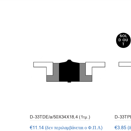
SOL
D OU
T
D-33TDE/a/50X34X18,4 (1τμ.)
D-33TPL
€
11.14
(δεν περιλαμβάνεται ο Φ.Π.Α)
€
3.85
(