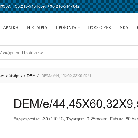
43367
,
+30.210-5154659
,
+30.210-5147842
ΑΡΧΙΚΗ
Η ΕΤΑΙΡΙΑ
ΠΡΟΪΟΝΤΑ
ΠΡΟΣΦΟΡΕΣ
ΝΕΑ
earch
r:
ών κυλίνδρων
DEM
DEM/e/44,45X60,32X9,52/11
DEM/e/44,45X60,32X9,
Θερμοκρασίες: -30+110 °C, Ταχύτητες: 0,25m/sec, Πιέσεις: 80 ba