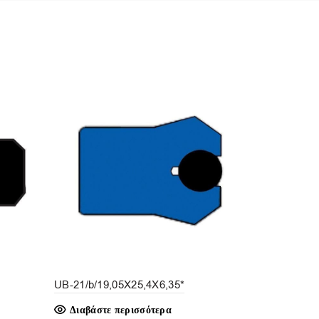
UB-21/b/19,05X25,4X6,35*
D-33TPM/a/
Διαβάστε περισσότερα
€
3.65
(δεν 