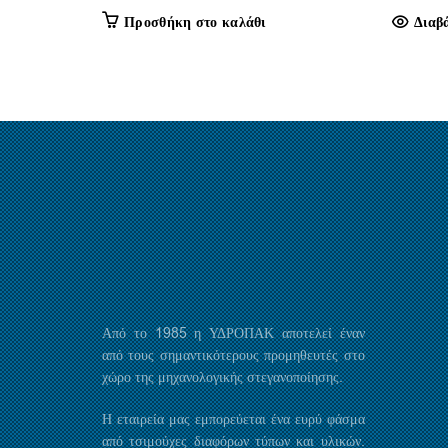
Προσθήκη στο καλάθι
Διαβ
Από το 1985 η ΥΔΡΟΠΑΚ αποτελεί έναν
από τους σημαντικότερους προμηθευτές στο
χώρο της μηχανολογικής στεγανοποίησης.
Η εταιρεία μας εμπορεύεται ένα ευρύ φάσμα
από τσιμούχες διαφόρων τύπων και υλικών.