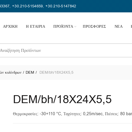
43367
,
+30.210-5154659
,
+30.210-5147842
ΑΡΧΙΚΗ
Η ΕΤΑΙΡΙΑ
ΠΡΟΪΟΝΤΑ
ΠΡΟΣΦΟΡΕΣ
ΝΕΑ
earch
r:
ών κυλίνδρων
DEM
DEM/bh/18X24X5,5
DEM/bh/18X24X5,5
Θερμοκρασίες: -30+110 °C, Ταχύτητες: 0,25m/sec, Πιέσεις: 80 ba