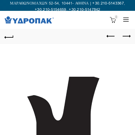
ΜΑΡΑΘΩΝΟΜΑΧΩΝ 52-54, 10441- ΑΘΗΝΑ |
+30.210-5143367
,
+30.210-5154659
,
+30.210-5147842
0