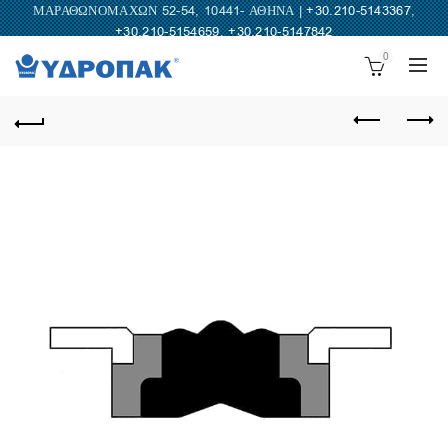
ΜΑΡΑΘΩΝΟΜΑΧΩΝ 52-54, 10441- ΑΘΗΝΑ |
+30.210-5143367
,
+30.210-5154659
,
+30.210-5147842
0