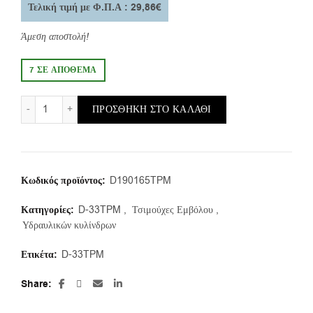
Τελική τιμή με Φ.Π.Α : 29,86€
Άμεση αποστολή!
7 ΣΕ ΑΠΌΘΕΜΑ
D-33TPM/g/190X165X25,4 (1τμ.) ποσότητα
ΠΡΟΣΘΉΚΗ ΣΤΟ ΚΑΛΆΘΙ
Κωδικός προϊόντος:
D190165TPM
Κατηγορίες:
D-33TPM
,
Τσιμούχες Εμβόλου
,
Υδραυλικών κυλίνδρων
Ετικέτα:
D-33TPM
Share