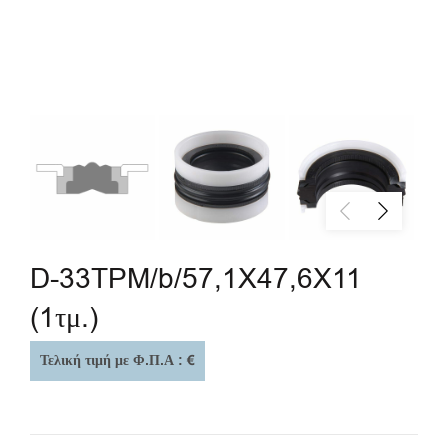
D-33TPM/b/57,1X47,6X11
(1τμ.)
Τελική τιμή με Φ.Π.Α : €