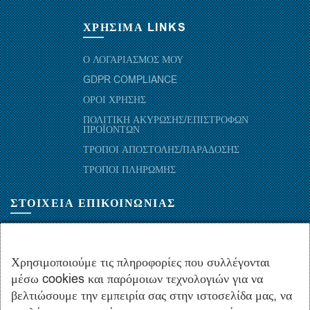
ΧΡΗΣΙΜΑ LINKS
Ο ΛΟΓΑΡΙΑΣΜΟΣ ΜΟΥ
GDPR COMPLIANCE
ΟΡΟΙ ΧΡΗΣΗΣ
ΠΟΛΙΤΙΚΗ ΑΚΥΡΩΣΗΣ/ΕΠΙΣΤΡΟΦΩΝ
ΠΡΟΪΟΝΤΩΝ
ΤΡΟΠΟΙ ΑΠΟΣΤΟΛΗΣ/ΠΑΡΑΔΟΣΗΣ
ΤΡΟΠΟΙ ΠΛΗΡΩΜΗΣ
ΣΤΟΙΧΕΙΑ ΕΠΙΚΟΙΝΩΝΙΑΣ
ΜΑΡΑΘΩΝΟΜΑΧΩΝ 52-54, ΤΚ 10441-ΑΘΗΝΑ, ΕΛΛΑΔΑ
+30.210-5143367
,
+30.210-5154659
,
+30.210-5147842
Χρησιμοποιούμε τις πληροφορίες που συλλέγονται
μέσω cookies και παρόμοιων τεχνολογιών για να
+30.210-5133976
βελτιώσουμε την εμπειρία σας στην ιστοσελίδα μας, να
info@hydropac.gr