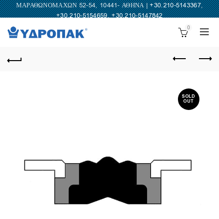
ΜΑΡΑΘΩΝΟΜΑΧΩΝ 52-54, 10441- ΑΘΗΝΑ |
+30.210-5143367
,
+30.210-5154659
,
+30.210-5147842
0
SOLD
OUT