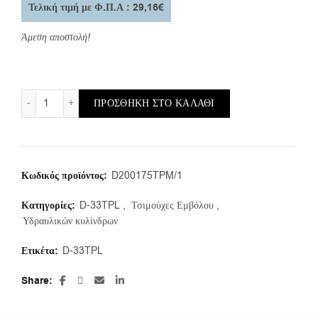
Τελική τιμή με Φ.Π.Α : 29,16€
Άμεση αποστολή!
D-33TPL/b/200X175X31,5 (1τμ.) ποσότητα
ΠΡΟΣΘΉΚΗ ΣΤΟ ΚΑΛΆΘΙ
Κωδικός προϊόντος:
D200175TPM/1
Κατηγορίες:
D-33TPL
,
Τσιμούχες Εμβόλου
,
Υδραυλικών κυλίνδρων
Ετικέτα:
D-33TPL
Share