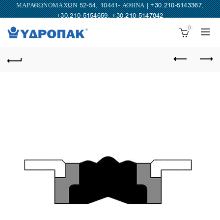
ΜΑΡΑΘΩΝΟΜΑΧΩΝ 52-54, 10441- ΑΘΗΝΑ |
+30.210-5143367
,
+30.210-5154659
,
+30.210-5147842
0