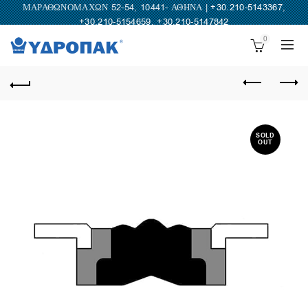
ΜΑΡΑΘΩΝΟΜΑΧΩΝ 52-54, 10441- ΑΘΗΝΑ |
+30.210-5143367
,
+30.210-5154659
,
+30.210-5147842
0
SOLD
OUT