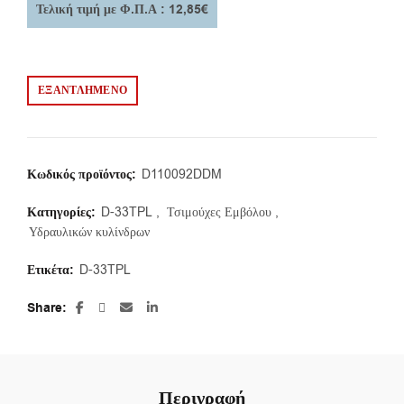
Τελική τιμή με Φ.Π.Α : 12,85€
ΕΞΑΝΤΛΗΜΈΝΟ
Κωδικός προϊόντος:
D110092DDM
Κατηγορίες:
D-33TPL
,
Τσιμούχες Εμβόλου
,
Υδραυλικών κυλίνδρων
Ετικέτα:
D-33TPL
Share
Περιγραφή