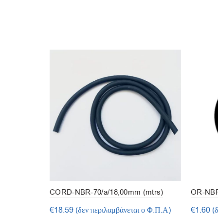
CORD-NBR-70/a/18,00mm (mtrs)
OR-NBR-
50τμ.)
€
18.59
(δεν περιλαμβάνεται ο Φ.Π.Α)
€
1.60
(