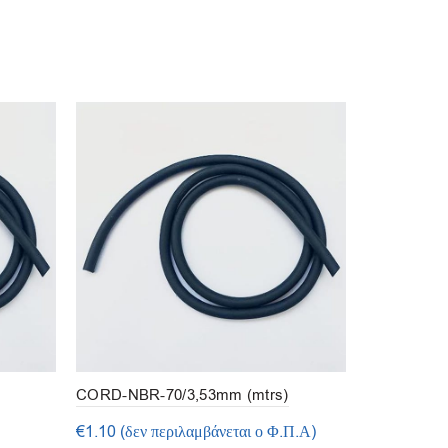
SOL
D OU
T
CORD-NBR-70/3,53mm (mtrs)
CORD-NBR-
€
1.10
(δεν περιλαμβάνεται ο Φ.Π.Α)
€
8.41
(δεν 