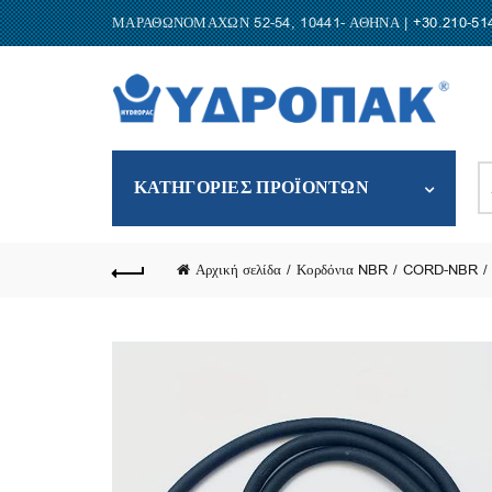
ΜΑΡΑΘΩΝΟΜΑΧΩΝ 52-54, 10441- ΑΘΗΝΑ |
+30.210-51
S
ΚΑΤΗΓΟΡΙΕΣ ΠΡΟΪΟΝΤΩΝ
fo
Αρχική σελίδα
Κορδόνια NBR
CORD-NBR