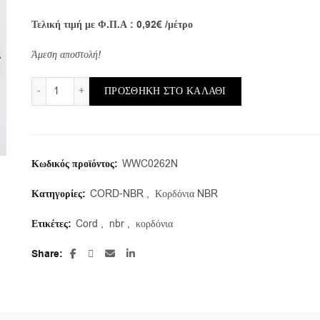
Τελική τιμή με Φ.Π.Α : 0,92€ /μέτρο
Άμεση αποστολή!
CORD-NBR-70/2,62mm (mtrs) ποσότητα
ΠΡΟΣΘΉΚΗ ΣΤΟ ΚΑΛΆΘΙ
Κωδικός προϊόντος:
WWC0262N
Κατηγορίες:
CORD-NBR
,
Κορδόνια NBR
Ετικέτες:
Cord
,
nbr
,
κορδόνια
Share