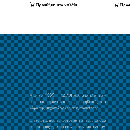
Προσθήκη στο καλάθι
Προσ
Από το 1985 η ΥΔΡΟΠΑΚ αποτελεί έναν
από τους σημαντικότερους προμηθευτές στο
χώρο της μηχανολογικής στεγανοποίησης.
Η εταιρεία μας εμπορεύεται ένα ευρύ φάσμα
από τσιμούχες διαφόρων τύπων και υλικών.