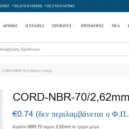
43367
,
+30.210-5154659
,
+30.210-5147842
ΑΡΧΙΚΗ
Η ΕΤΑΙΡΙΑ
ΠΡΟΪΟΝΤΑ
ΠΡΟΣΦΟΡΕΣ
ΝΕΑ
earch
r:
CORD-NBR-70/2,62mm (mtrs)
CORD-NBR-70/2,62mm 
€
0.74
(δεν περιλαμβάνεται ο Φ.Π
Κορδόνι NBR-70 πάχους 2,62mm σε τρέχον μέτρο.