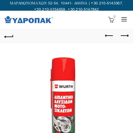
ΜΑΡΑΘΩΝΟΜΑΧΩΝ 52-54, 10441- ΑΘΗΝΑ |
+30.210-5143367
,
+30.210-5154659
,
+30.210-5147842
0