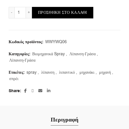
Σπρέι Λιπαντικό Αλυσίδων Μοτοσικλετών 300ml – Wurth ποσό
ΠΡΟΣΘΉΚΗ ΣΤΟ ΚΑΛΆΘΙ
Κωδικός προϊόντος:
WWYWQ06
Κατηγορίες:
Βιομηχανικά Spray
,
Λίπανση-Γράσα
,
Λίπανση-Γράσα
Ετικέτες:
spray
,
λίπανση
,
λιπαντικό
,
μηχανάκι
,
μηχανή
,
σπρέι
Share
Περιγραφή