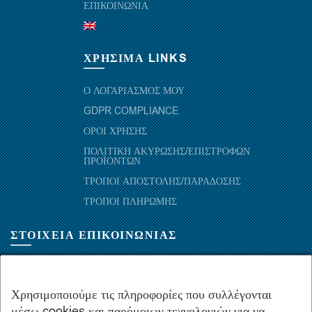
ΕΠΙΚΟΙΝΩΝΙΑ
ΧΡΗΣΙΜΑ LINKS
Ο ΛΟΓΑΡΙΑΣΜΟΣ ΜΟΥ
GDPR COMPLIANCE
ΟΡΟΙ ΧΡΗΣΗΣ
ΠΟΛΙΤΙΚΗ ΑΚΥΡΩΣΗΣ/ΕΠΙΣΤΡΟΦΩΝ
ΠΡΟΪΟΝΤΩΝ
ΤΡΟΠΟΙ ΑΠΟΣΤΟΛΗΣ/ΠΑΡΑΔΟΣΗΣ
ΤΡΟΠΟΙ ΠΛΗΡΩΜΗΣ
ΣΤΟΙΧΕΙΑ ΕΠΙΚΟΙΝΩΝΙΑΣ
ΜΑΡΑΘΩΝΟΜΑΧΩΝ 52-54, ΤΚ 10441-ΑΘΗΝΑ, ΕΛΛΑΔΑ
+30.210-5143367
,
+30.210-5154659
,
+30.210-5147842
Χρησιμοποιούμε τις πληροφορίες που συλλέγονται
μέσω cookies και παρόμοιων τεχνολογιών για να
+30.210-5133976