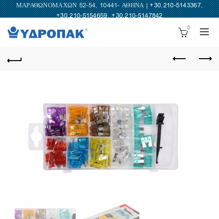
ΜΑΡΑΘΩΝΟΜΑΧΩΝ 52-54, 10441- ΑΘΗΝΑ |
+30.210-5143367
,
+30.210-5154659
,
+30.210-5147842
0