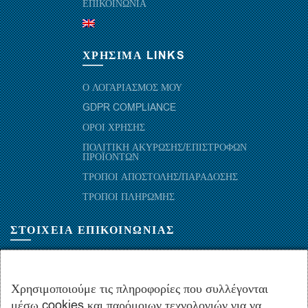
ΕΠΙΚΟΙΝΩΝΙΑ
ΧΡΗΣΙΜΑ LINKS
Ο ΛΟΓΑΡΙΑΣΜΟΣ ΜΟΥ
GDPR COMPLIANCE
ΟΡΟΙ ΧΡΗΣΗΣ
ΠΟΛΙΤΙΚΗ ΑΚΥΡΩΣΗΣ/ΕΠΙΣΤΡΟΦΩΝ
ΠΡΟΪΟΝΤΩΝ
ΤΡΟΠΟΙ ΑΠΟΣΤΟΛΗΣ/ΠΑΡΑΔΟΣΗΣ
ΤΡΟΠΟΙ ΠΛΗΡΩΜΗΣ
ΣΤΟΙΧΕΙΑ ΕΠΙΚΟΙΝΩΝΙΑΣ
ΜΑΡΑΘΩΝΟΜΑΧΩΝ 52-54, ΤΚ 10441-ΑΘΗΝΑ, ΕΛΛΑΔΑ
+30.210-5143367
,
+30.210-5154659
,
+30.210-5147842
Χρησιμοποιούμε τις πληροφορίες που συλλέγονται
μέσω cookies και παρόμοιων τεχνολογιών για να
+30.210-5133976