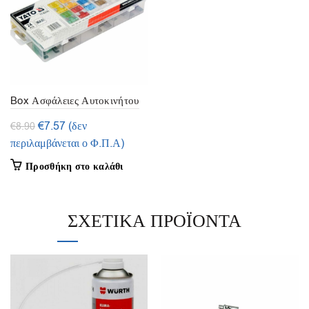
Box Ασφάλειες Αυτοκινήτου
24 τεμ. – Yato (YT-83140)
Original
Η
€
7.57
(δεν
€
8.90
price
τρέχουσα
περιλαμβάνεται ο Φ.Π.Α)
was:
τιμή
Προσθήκη στο καλάθι
€8.90.
είναι:
€7.57.
ΣΧΕΤΙΚΆ ΠΡΟΪΌΝΤΑ