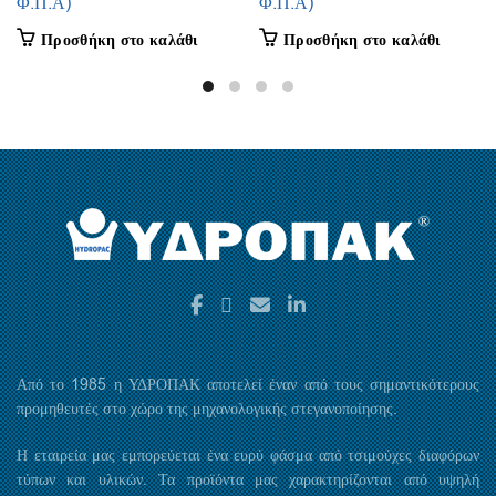
Φ.Π.Α)
Φ.Π.Α)
Προσθήκη στο καλάθι
Προσθήκη στο καλάθι
Από το 1985 η ΥΔΡΟΠΑΚ αποτελεί έναν από τους σημαντικότερους
προμηθευτές στο χώρο της μηχανολογικής στεγανοποίησης.
Η εταιρεία μας εμπορεύεται ένα ευρύ φάσμα από τσιμούχες διαφόρων
τύπων και υλικών. Τα προϊόντα μας χαρακτηρίζονται από υψηλή