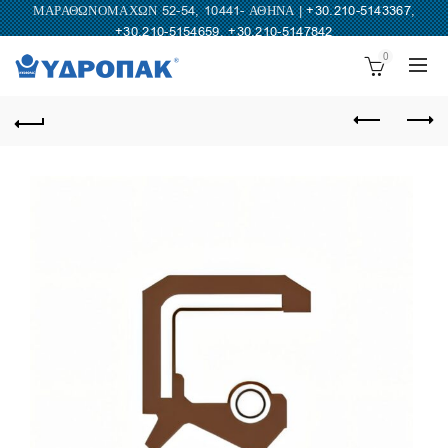
ΜΑΡΑΘΩΝΟΜΑΧΩΝ 52-54, 10441- ΑΘΗΝΑ |
+30.210-5143367
,
+30.210-5154659
,
+30.210-5147842
0