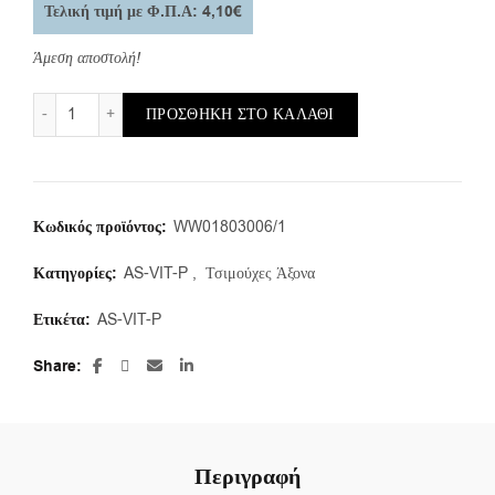
Τελική τιμή με Φ.Π.Α: 4,10€
Άμεση αποστολή!
AS-VIT-P/a/18X30X6/6,5 (1 τμ.) ποσότητα
ΠΡΟΣΘΉΚΗ ΣΤΟ ΚΑΛΆΘΙ
Κωδικός προϊόντος:
WW01803006/1
Κατηγορίες:
AS-VIT-P
,
Τσιμούχες Άξονα
Ετικέτα:
AS-VIT-P
Share
Περιγραφή