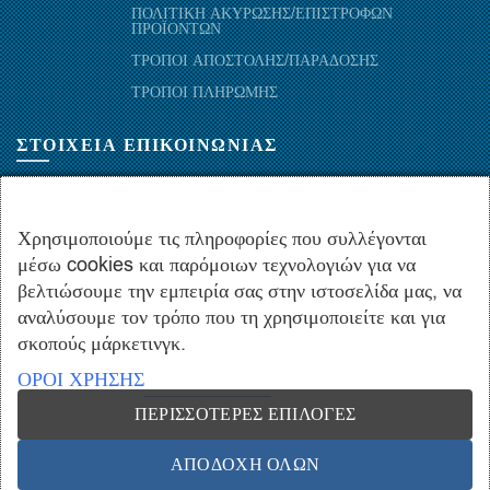
ΠΟΛΙΤΙΚΗ ΑΚΥΡΩΣΗΣ/ΕΠΙΣΤΡΟΦΩΝ
ΠΡΟΪΟΝΤΩΝ
ΤΡΟΠΟΙ ΑΠΟΣΤΟΛΗΣ/ΠΑΡΑΔΟΣΗΣ
ΤΡΟΠΟΙ ΠΛΗΡΩΜΗΣ
ΣΤΟΙΧΕΙΑ ΕΠΙΚΟΙΝΩΝΙΑΣ
ΜΑΡΑΘΩΝΟΜΑΧΩΝ 52-54, ΤΚ 10441-ΑΘΗΝΑ, ΕΛΛΑΔΑ
+30.210-5143367
,
+30.210-5154659
,
+30.210-5147842
Χρησιμοποιούμε τις πληροφορίες που συλλέγονται
μέσω cookies και παρόμοιων τεχνολογιών για να
+30.210-5133976
βελτιώσουμε την εμπειρία σας στην ιστοσελίδα μας, να
info@hydropac.gr
αναλύσουμε τον τρόπο που τη χρησιμοποιείτε και για
Δευτ. εως Παρ.: 08:00 - 16:00
σκοπούς μάρκετινγκ.
ΟΡΟΙ ΧΡΗΣΗΣ
ΠΕΡΙΣΣΌΤΕΡΕΣ ΕΠΙΛΟΓΈΣ
Copyright © 2021 hydropac.gr - All rights reserved. Powered by
Vrisko.gr
ΑΠΟΔΟΧΉ ΌΛΩΝ