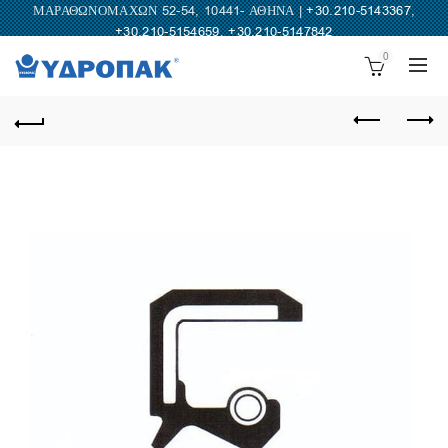
ΜΑΡΑΘΩΝΟΜΑΧΩΝ 52-54, 10441- ΑΘΗΝΑ |
+30.210-5143367
,
+30.210-5154659
,
+30.210-5147842
0