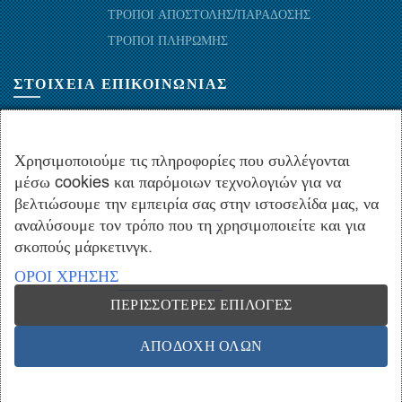
ΤΡΟΠΟΙ ΑΠΟΣΤΟΛΗΣ/ΠΑΡΑΔΟΣΗΣ
ΤΡΟΠΟΙ ΠΛΗΡΩΜΗΣ
ΣΤΟΙΧΕΙΑ ΕΠΙΚΟΙΝΩΝΙΑΣ
ΜΑΡΑΘΩΝΟΜΑΧΩΝ 52-54, ΤΚ 10441-ΑΘΗΝΑ, ΕΛΛΑΔΑ
+30.210-5143367
,
+30.210-5154659
,
+30.210-5147842
Χρησιμοποιούμε τις πληροφορίες που συλλέγονται
μέσω cookies και παρόμοιων τεχνολογιών για να
+30.210-5133976
βελτιώσουμε την εμπειρία σας στην ιστοσελίδα μας, να
info@hydropac.gr
αναλύσουμε τον τρόπο που τη χρησιμοποιείτε και για
Δευτ. εως Παρ.: 08:00 - 16:00
σκοπούς μάρκετινγκ.
ΟΡΟΙ ΧΡΗΣΗΣ
ΠΕΡΙΣΣΌΤΕΡΕΣ ΕΠΙΛΟΓΈΣ
Copyright © 2021 hydropac.gr - All rights reserved. Powered by
Vrisko.gr
ΑΠΟΔΟΧΉ ΌΛΩΝ