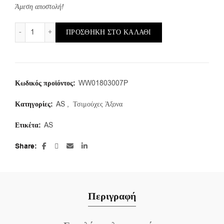
Άμεση αποστολή!
AS/f/18X30X7 (1 τμ.) ποσότητα
ΠΡΟΣΘΉΚΗ ΣΤΟ ΚΑΛΆΘΙ
Κωδικός προϊόντος:
WW01803007P
Κατηγορίες:
AS
,
Τσιμούχες Άξονα
Ετικέτα:
AS
Share
Περιγραφή