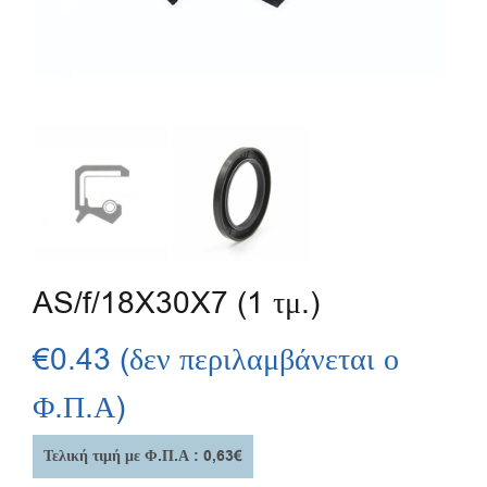
AS/f/18X30X7 (1 τμ.)
€
0.43
(δεν περιλαμβάνεται ο
Φ.Π.Α)
Τελική τιμή με Φ.Π.Α : 0,63€