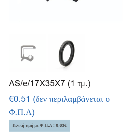
AS/e/17X35X7 (1 τμ.)
€
0.51
(δεν περιλαμβάνεται ο
Φ.Π.Α)
Τελική τιμή με Φ.Π.Α : 0,63€