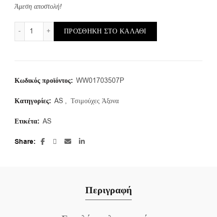
Άμεση αποστολή!
AS/e/17X35X7 (1 τμ.) ποσότητα
ΠΡΟΣΘΉΚΗ ΣΤΟ ΚΑΛΆΘΙ
Κωδικός προϊόντος:
WW01703507P
Κατηγορίες:
AS
,
Τσιμούχες Άξονα
Ετικέτα:
AS
Share
Περιγραφή