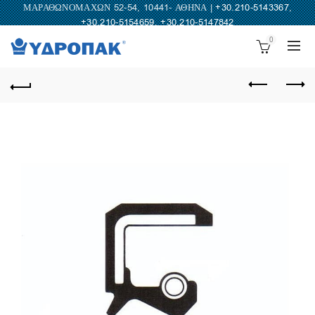
ΜΑΡΑΘΩΝΟΜΑΧΩΝ 52-54, 10441- ΑΘΗΝΑ |
+30.210-5143367
,
+30.210-5154659
,
+30.210-5147842
0