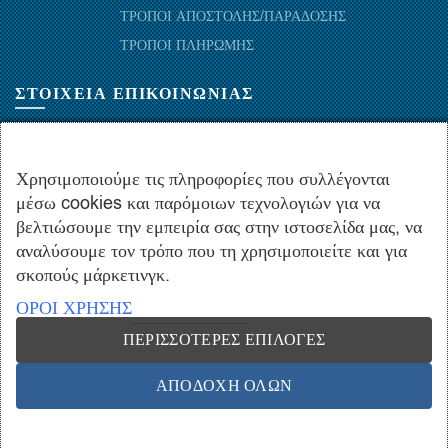
ΤΡΟΠΟΙ ΑΠΟΣΤΟΛΗΣ/ΠΑΡΑΔΟΣΗΣ
ΤΡΟΠΟΙ ΠΛΗΡΩΜΗΣ
ΣΤΟΙΧΕΙΑ ΕΠΙΚΟΙΝΩΝΙΑΣ
ΜΑΡΑΘΩΝΟΜΑΧΩΝ 52-54, ΤΚ 10441-ΑΘΗΝΑ, ΕΛΛΑΔΑ
+30.210-5143367
,
+30.210-5154659
,
+30.210-5147842
Χρησιμοποιούμε τις πληροφορίες που συλλέγονται
μέσω cookies και παρόμοιων τεχνολογιών για να
+30.210-5133976
βελτιώσουμε την εμπειρία σας στην ιστοσελίδα μας, να
info@hydropac.gr
αναλύσουμε τον τρόπο που τη χρησιμοποιείτε και για
Δευτ. εως Παρ.: 08:00 - 16:00
σκοπούς μάρκετινγκ.
ΟΡΟΙ ΧΡΗΣΗΣ
ΠΕΡΙΣΣΌΤΕΡΕΣ ΕΠΙΛΟΓΈΣ
Copyright © 2021 hydropac.gr - All rights reserved. Powered by
Vrisko.gr
ΑΠΟΔΟΧΉ ΌΛΩΝ