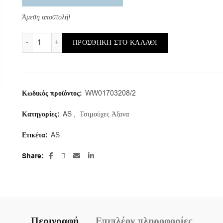
Άμεση αποστολή!
AS/e/17X32X8 (1 τμ.) ποσότητα
ΠΡΟΣΘΉΚΗ ΣΤΟ ΚΑΛΆΘΙ
Κωδικός προϊόντος:
WW01703208/2
Κατηγορίες:
AS
,
Τσιμούχες Άξονα
Ετικέτα:
AS
Share
Περιγραφή
Επιπλέον πληροφορίες