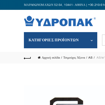
ΜΑΡΑΘΩΝΟΜΑΧΩΝ 52-54, 10441- ΑΘΗΝΑ |
+30.210-51
S
ΚΑΤΗΓΟΡΙΕΣ ΠΡΟΪΟΝΤΩΝ
fo
Αρχική σελίδα
Τσιμούχες Άξονα
AS
AS/e/1