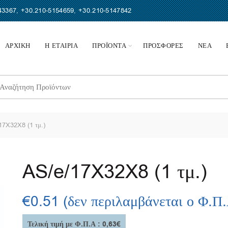
43367
,
+30.210-5154659
,
+30.210-5147842
ΑΡΧΙΚΗ
Η ΕΤΑΙΡΙΑ
ΠΡΟΪΟΝΤΑ
ΠΡΟΣΦΟΡΕΣ
ΝΕΑ
earch
r:
7X32X8 (1 τμ.)
AS/e/17X32X8 (1 τμ.)
€
0.51
(δεν περιλαμβάνεται ο Φ.Π
Τελική τιμή με Φ.Π.Α : 0,63€