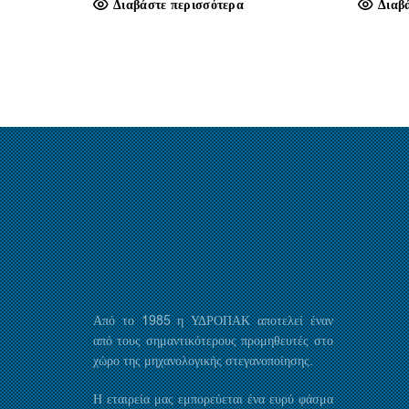
Διαβάστε περισσότερα
Διαβ
Από το 1985 η ΥΔΡΟΠΑΚ αποτελεί έναν
από τους σημαντικότερους προμηθευτές στο
χώρο της μηχανολογικής στεγανοποίησης.
Η εταιρεία μας εμπορεύεται ένα ευρύ φάσμα