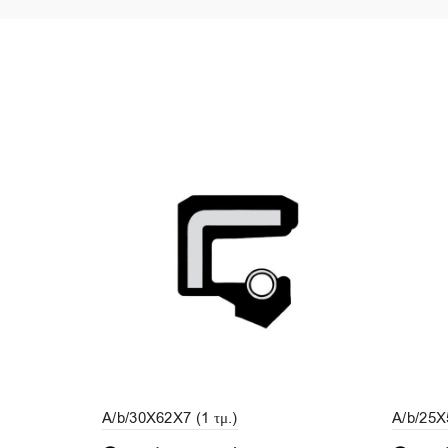
A/b/30X62X7 (1 τμ.)
A/b/25X