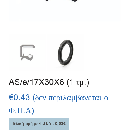
AS/e/17X30X6 (1 τμ.)
€
0.43
(δεν περιλαμβάνεται ο
Φ.Π.Α)
Τελική τιμή με Φ.Π.Α : 0,53€