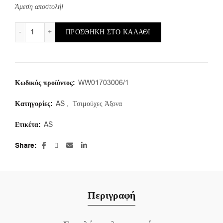
Άμεση αποστολή!
AS/e/17X30X6 (1 τμ.) ποσότητα
ΠΡΟΣΘΉΚΗ ΣΤΟ ΚΑΛΆΘΙ
Κωδικός προϊόντος:
WW01703006/1
Κατηγορίες:
AS
,
Τσιμούχες Άξονα
Ετικέτα:
AS
Share
Περιγραφή