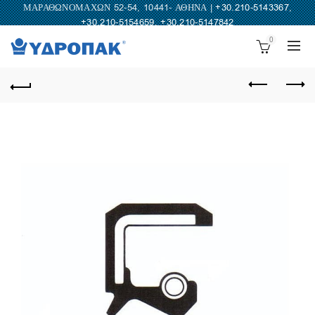
ΜΑΡΑΘΩΝΟΜΑΧΩΝ 52-54, 10441- ΑΘΗΝΑ |
+30.210-5143367
,
+30.210-5154659
,
+30.210-5147842
0