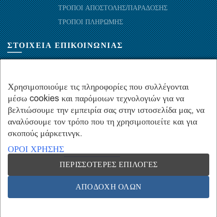
ΤΡΟΠΟΙ ΑΠΟΣΤΟΛΗΣ/ΠΑΡΑΔΟΣΗΣ
ΤΡΟΠΟΙ ΠΛΗΡΩΜΗΣ
ΣΤΟΙΧΕΙΑ ΕΠΙΚΟΙΝΩΝΙΑΣ
ΜΑΡΑΘΩΝΟΜΑΧΩΝ 52-54, ΤΚ 10441-ΑΘΗΝΑ, ΕΛΛΑΔΑ
+30.210-5143367
,
+30.210-5154659
,
+30.210-5147842
Χρησιμοποιούμε τις πληροφορίες που συλλέγονται
μέσω cookies και παρόμοιων τεχνολογιών για να
+30.210-5133976
βελτιώσουμε την εμπειρία σας στην ιστοσελίδα μας, να
info@hydropac.gr
αναλύσουμε τον τρόπο που τη χρησιμοποιείτε και για
Δευτ. εως Παρ.: 08:00 - 16:00
σκοπούς μάρκετινγκ.
ΟΡΟΙ ΧΡΗΣΗΣ
ΠΕΡΙΣΣΌΤΕΡΕΣ ΕΠΙΛΟΓΈΣ
Copyright © 2021 hydropac.gr - All rights reserved. Powered by
Vrisko.gr
ΑΠΟΔΟΧΉ ΌΛΩΝ