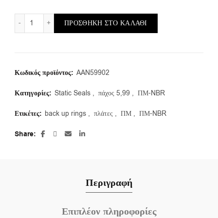
ΠΜ-NBR/118,77X5,99 (1τμ.) ποσότητα
ΠΡΟΣΘΉΚΗ ΣΤΟ ΚΑΛΆΘΙ
Κωδικός προϊόντος:
AAN59902
Κατηγορίες:
Static Seals
,
πάχος 5,99
,
ΠΜ-NBR
Ετικέτες:
back up rings
,
πλάτες
,
ΠΜ
,
ΠΜ-NBR
Share
Περιγραφή
Επιπλέον πληροφορίες