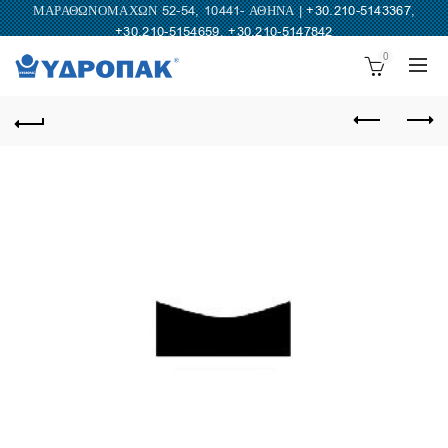
ΜΑΡΑΘΩΝΟΜΑΧΩΝ 52-54, 10441- ΑΘΗΝΑ |
+30.210-5143367
,
+30.210-5154659
,
+30.210-5147842
0