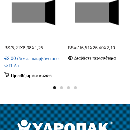
BS/5,21X8,38X1,25
BS/a/16,51X25,40X2,10
(συσκευασία 5τμ.)
(συσκευασία 3τμ.)
€
2.00
(δεν περιλαμβάνεται ο
Διαβάστε περισσότερα
Φ.Π.Α)
Προσθήκη στο καλάθι