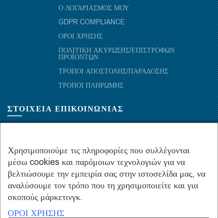
Ο ΛΟΓΑΡΙΑΣΜΟΣ ΜΟΥ
GDPR COMPLIANCE
ΟΡΟΙ ΧΡΗΣΗΣ
ΠΟΛΙΤΙΚΗ ΑΚΥΡΩΣΗΣ/ΕΠΙΣΤΡΟΦΩΝ
ΠΡΟΪΟΝΤΩΝ
ΤΡΟΠΟΙ ΑΠΟΣΤΟΛΗΣ/ΠΑΡΑΔΟΣΗΣ
ΤΡΟΠΟΙ ΠΛΗΡΩΜΗΣ
ΣΤΟΙΧΕΙΑ ΕΠΙΚΟΙΝΩΝΙΑΣ
ΜΑΡΑΘΩΝΟΜΑΧΩΝ 52-54, ΤΚ 10441-ΑΘΗΝΑ, ΕΛΛΑΔΑ
+30.210-5143367
,
+30.210-5154659
,
+30.210-5147842
Χρησιμοποιούμε τις πληροφορίες που συλλέγονται
μέσω cookies και παρόμοιων τεχνολογιών για να
+30.210-5133976
βελτιώσουμε την εμπειρία σας στην ιστοσελίδα μας, να
info@hydropac.gr
αναλύσουμε τον τρόπο που τη χρησιμοποιείτε και για
Δευτ. εως Παρ.: 08:00 - 16:00
σκοπούς μάρκετινγκ.
ΟΡΟΙ ΧΡΗΣΗΣ