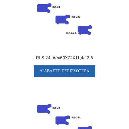
RLS-24LA/b/60X72X11,4/12,5
ΔΙΑΒΆΣΤΕ ΠΕΡΙΣΣΌΤΕΡΑ