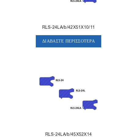
RLS-24LA/b/42X51X10/11
ΔΙΑΒΆΣΤΕ ΠΕΡΙΣΣΌΤΕΡΑ
RLS-24LA/b/45X52X14