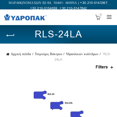
ΜΑΡΑΘΩΝΟΜΑΧΩΝ 52-54, 10441- ΑΘΗΝΑ |
+30.210-5143367
,
+30.210-5154659
,
+30.210-5147842
0
RLS-24LA
Αρχική σελίδα
Τσιμούχες Βάκτρου
Υδραυλικών κυλίνδρων
RLS-
24LA
Filters